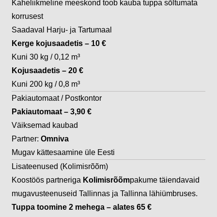
Kaheliikmeline meeskond toob kauba tuppa sõltumata
korrusest
Saadaval
Harju- ja Tartumaal
Kerge kojusaadetis – 10 €
Kuni 30 kg / 0,12 m³
Kojusaadetis – 20 €
Kuni 200 kg / 0,8 m³
Pakiautomaat / Postkontor
Pakiautomaat – 3,90 €
Väiksemad kaubad
Partner:
Omniva
Mugav kättesaamine üle Eesti
Lisateenused (Kolimisrõõm)
Koostöös partneriga
Kolimisrõõm
pakume täiendavaid
mugavusteenuseid Tallinnas ja Tallinna lähiümbruses.
Tuppa toomine 2 mehega – alates 65 €