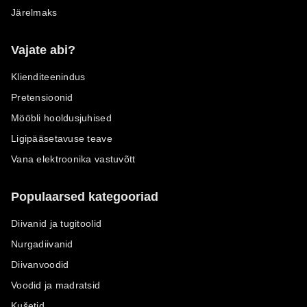
Järelmaks
Vajate abi?
Klienditeenindus
Pretensioonid
Mööbli hooldusjuhised
Ligipääsetavuse teave
Vana elektroonika vastuvõtt
Populaarsed kategooriad
Diivanid ja tugitoolid
Nurgadiivanid
Diivanvoodid
Voodid ja madratsid
Kušetid