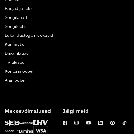
Padjad ja tekid
Söögilauad
Söögitoolid
Lükandustega riidekapid
Kummutid
Diivanilauad
TV-alused
Kontorimööbel
Aiamööbel
Maksevõimalused
Jälgi meid