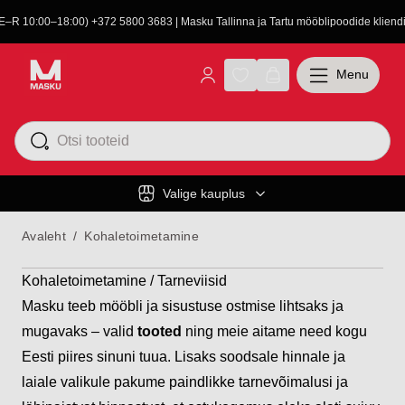
(E–R 10:00–18:00) +372 5800 3683 | Masku Tallinna ja Tartu mööblipoodide kliendit
Menu
Valige kauplus
Avaleht
/
Kohaletoimetamine
Kohaletoimetamine / Tarneviisid
Masku teeb mööbli ja sisustuse ostmise lihtsaks ja
mugavaks – valid
tooted
ning meie aitame need kogu
Eesti piires sinuni tuua. Lisaks soodsale hinnale ja
laiale valikule pakume paindlikke tarnevõimalusi ja