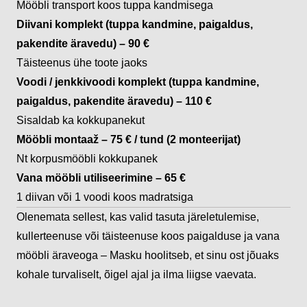
Mööbli transport koos tuppa kandmisega
Diivani komplekt (tuppa kandmine, paigaldus,
pakendite äravedu) – 90 €
Täisteenus ühe toote jaoks
Voodi / jenkkivoodi komplekt (tuppa kandmine,
paigaldus, pakendite äravedu) – 110 €
Sisaldab ka kokkupanekut
Mööbli montaaž – 75 € / tund (2 monteerijat)
Nt korpusmööbli kokkupanek
Vana mööbli utiliseerimine – 65 €
1 diivan või 1 voodi koos madratsiga
Olenemata sellest, kas valid tasuta järeletulemise,
kullerteenuse või täisteenuse koos paigalduse ja vana
mööbli äraveoga – Masku hoolitseb, et sinu ost jõuaks
kohale turvaliselt, õigel ajal ja ilma liigse vaevata.