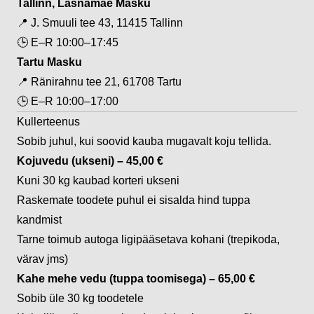
Tallinn, Lasnamäe Masku
📍
J. Smuuli tee 43, 11415 Tallinn
🕒
E–R 10:00–17:45
Tartu Masku
📍
Ränirahnu tee 21, 61708 Tartu
🕒
E–R 10:00–17:00
Kullerteenus
Sobib juhul, kui soovid kauba mugavalt koju tellida.
Kojuvedu (ukseni) – 45,00 €
Kuni 30 kg kaubad korteri ukseni
Raskemate toodete puhul ei sisalda hind tuppa
kandmist
Tarne toimub autoga ligipääsetava kohani (trepikoda,
värav jms)
Kahe mehe vedu (tuppa toomisega) – 65,00 €
Sobib üle 30 kg toodetele