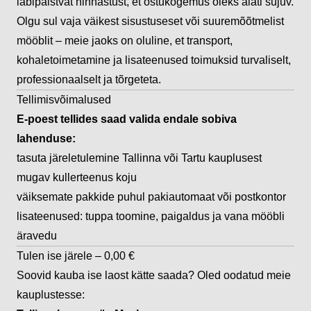
läbipaistvat hinnastust, et ostukogemus oleks alati sujuv.
Olgu sul vaja väikest sisustuseset või suuremõõtmelist
mööblit – meie jaoks on oluline, et transport,
kohaletoimetamine ja lisateenused toimuksid turvaliselt,
professionaalselt ja tõrgeteta.
Tellimisvõimalused
E-poest tellides saad valida endale sobiva
lahenduse:
tasuta järeletulemine Tallinna või Tartu kauplusest
mugav kullerteenus koju
väiksemate pakkide puhul pakiautomaat või postkontor
lisateenused: tuppa toomine, paigaldus ja vana mööbli
äravedu
Tulen ise järele – 0,00 €
Soovid kauba ise laost kätte saada? Oled oodatud meie
kauplustesse: