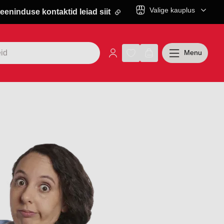
Valige kauplus
eeninduse kontaktid leiad siit
Menu