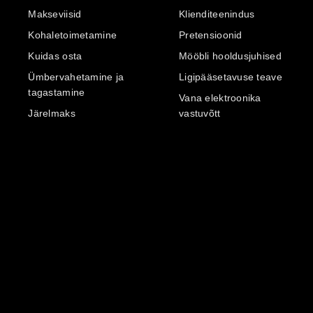
Makseviisid
Klienditeenindus
Kohaletoimetamine
Pretensioonid
Kuidas osta
Mööbli hooldusjuhised
Ümbervahetamine ja
Ligipääsetavuse teave
tagastamine
Vana elektroonika
Järelmaks
vastuvõtt