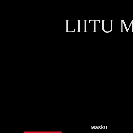
LIITU 
Masku