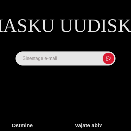
MASKU UUDIS
Ostmine
Vajate abi?