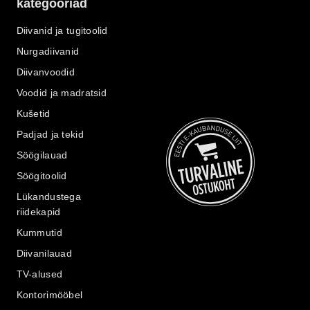
kategooriad
Diivanid ja tugitoolid
Nurgadiivanid
Diivanvoodid
Voodid ja madratsid
Kušetid
Padjad ja tekid
Söögilauad
Söögitoolid
Lükandustega
riidekapid
Kummutid
Diivanilauad
TV-alused
Kontorimööbel