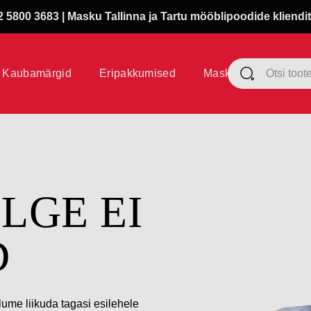
 5800 3683 | Masku Tallinna ja Tartu mööblipoodide kliendit
Kaubamärgid
Eripakkumised
Masku klubi
ÜLGE EI
D
lume liikuda tagasi esilehele