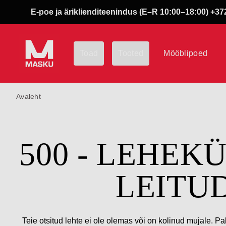
E-poe ja äriklienditeenindus (E–R 10:00–18:00) +372
Toad
Tooted
Mööblipoed
Avaleht
500 - LEHEK
LEITU
Teie otsitud lehte ei ole olemas või on kolinud mujale. Pa