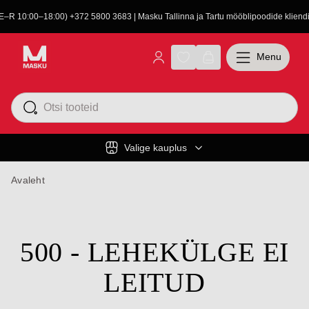
(E–R 10:00–18:00) +372 5800 3683 | Masku Tallinna ja Tartu mööblipoodide kliendit
Menu
Valige kauplus
Avaleht
500 - LEHEKÜLGE EI
LEITUD