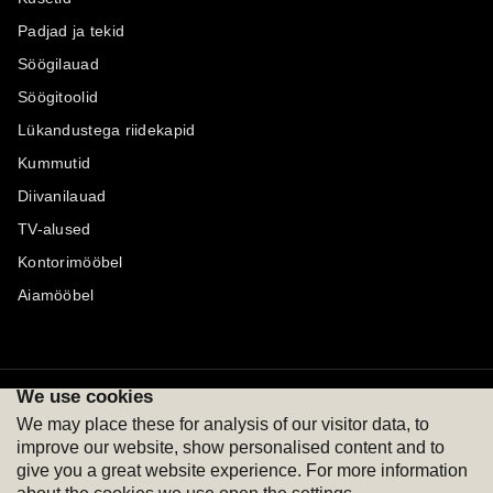
Padjad ja tekid
Söögilauad
Söögitoolid
Lükandustega riidekapid
Kummutid
Diivanilauad
TV-alused
Kontorimööbel
Aiamööbel
We use cookies
Maksevõimalused
Jälgi meid
We may place these for analysis of our visitor data, to
improve our website, show personalised content and to
give you a great website experience. For more information