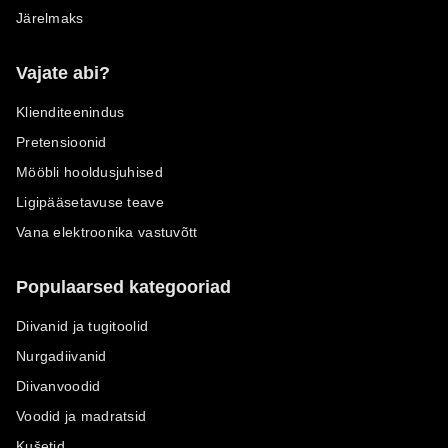
Järelmaks
Vajate abi?
Klienditeenindus
Pretensioonid
Mööbli hooldusjuhised
Ligipääsetavuse teave
Vana elektroonika vastuvõtt
Populaarsed kategooriad
Diivanid ja tugitoolid
Nurgadiivanid
Diivanvoodid
Voodid ja madratsid
Kušetid