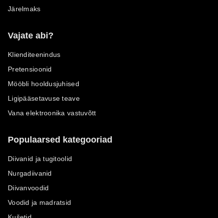
Järelmaks
Vajate abi?
Klienditeenindus
Pretensioonid
Mööbli hooldusjuhised
Ligipääsetavuse teave
Vana elektroonika vastuvõtt
Populaarsed kategooriad
Diivanid ja tugitoolid
Nurgadiivanid
Diivanvoodid
Voodid ja madratsid
Kušetid