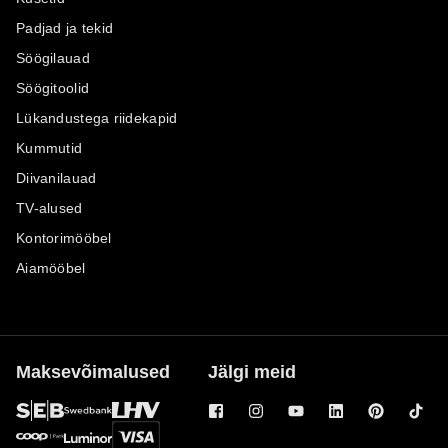
Padjad ja tekid
Söögilauad
Söögitoolid
Lükandustega riidekapid
Kummutid
Diivanilauad
TV-alused
Kontorimööbel
Aiamööbel
Maksevõimalused
Jälgi meid