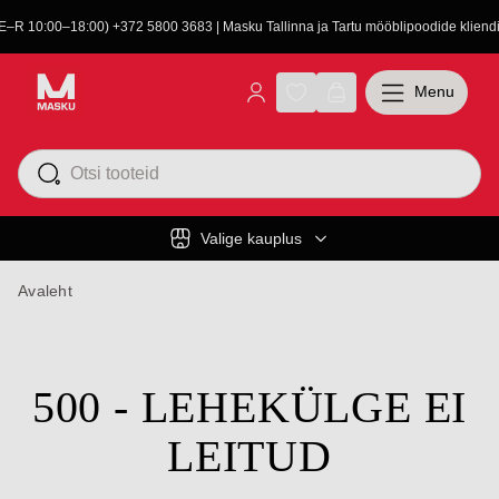
(E–R 10:00–18:00) +372 5800 3683 | Masku Tallinna ja Tartu mööblipoodide kliendit
Menu
Valige kauplus
Avaleht
500 - LEHEKÜLGE EI
LEITUD