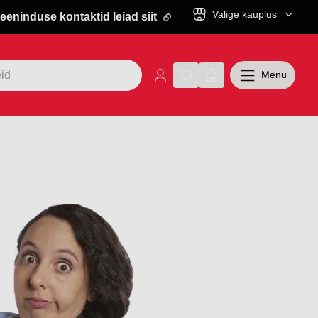
Valige kauplus
eeninduse kontaktid leiad siit
Menu