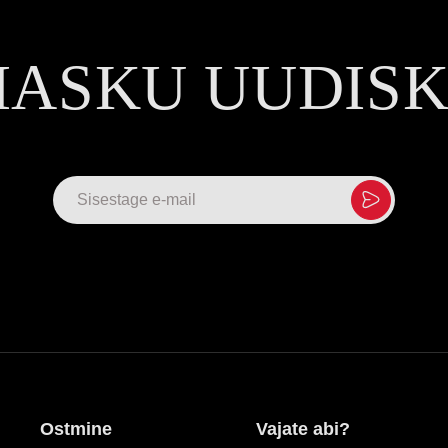
MASKU UUDIS
Ostmine
Vajate abi?