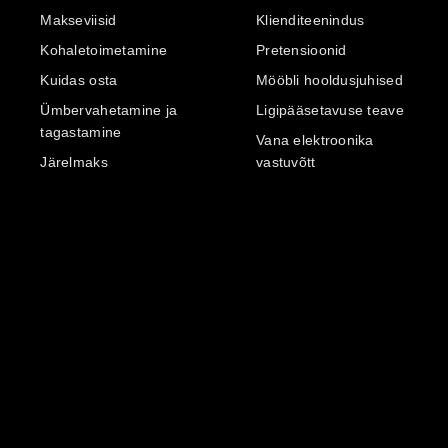
Makseviisid
Klienditeenindus
Kohaletoimetamine
Pretensioonid
Kuidas osta
Mööbli hooldusjuhised
Ümbervahetamine ja
Ligipääsetavuse teave
tagastamine
Vana elektroonika
Järelmaks
vastuvõtt