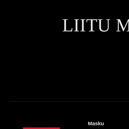
LIITU 
Masku