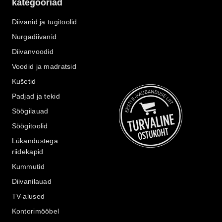
kategooriad
Diivanid ja tugitoolid
Nurgadiivanid
Diivanvoodid
Voodid ja madratsid
Kušetid
Padjad ja tekid
Söögilauad
Söögitoolid
Lükandustega
riidekapid
Kummutid
Diivanilauad
TV-alused
Kontorimööbel