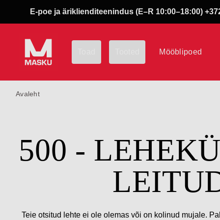
E-poe ja äriklienditeenindus (E–R 10:00–18:00) +372
Toad
Tooted
Mööblipoed
Avaleht
500 - LEHEK
LEITU
Teie otsitud lehte ei ole olemas või on kolinud mujale. Pa