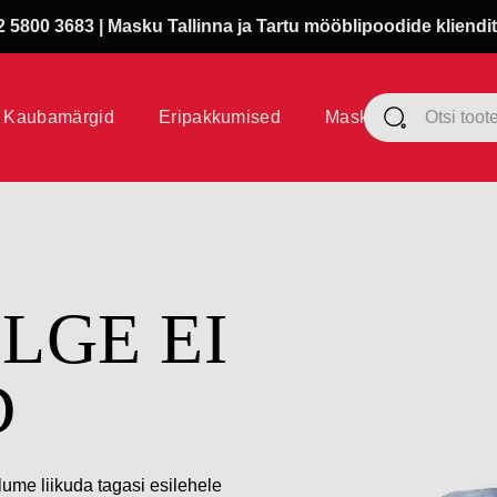
 5800 3683 | Masku Tallinna ja Tartu mööblipoodide kliendit
Kaubamärgid
Eripakkumised
Masku klubi
ÜLGE EI
D
lume liikuda tagasi esilehele