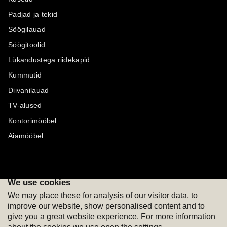
Padjad ja tekid
Söögilauad
Söögitoolid
Lükandustega riidekapid
Kummutid
Diivanilauad
TV-alused
Kontorimööbel
Aiamööbel
We use cookies
Maksevõimalused
Jälgi meid
We may place these for analysis of our visitor data, to
improve our website, show personalised content and to
give you a great website experience. For more information