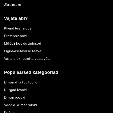
Järelmaks
Vajate abi?
Klienditeenindus
Pretensioonid
Mööbli hooldusjuhised
Ligipääsetavuse teave
Vana elektroonika vastuvõtt
Populaarsed kategooriad
Diivanid ja tugitoolid
Nurgadiivanid
Diivanvoodid
Voodid ja madratsid
Kušetid