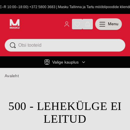
(E–R 10:00–18:00) +372 5800 3683 | Masku Tallinna ja Tartu mööblipoodide kliendit
Menu
Valige kauplus
Avaleht
500 - LEHEKÜLGE EI
LEITUD