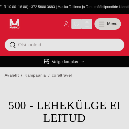
(E–R 10:00–18:00) +372 5800 3683 | Masku Tallinna ja Tartu mööblipoodide kliendit
Menu
Valige kauplus
Avaleht
/
Kampaania
/
coraltravel
500 - LEHEKÜLGE EI
LEITUD