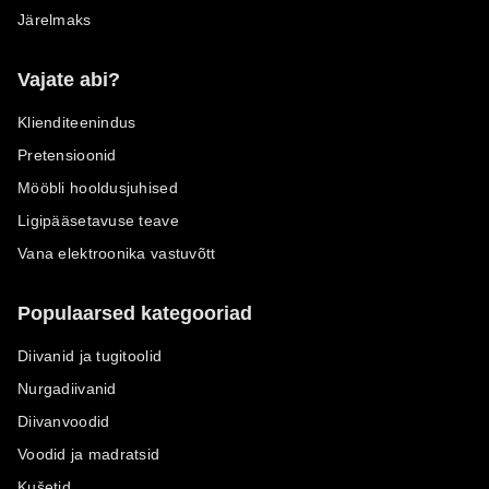
Järelmaks
Vajate abi?
Klienditeenindus
Pretensioonid
Mööbli hooldusjuhised
Ligipääsetavuse teave
Vana elektroonika vastuvõtt
Populaarsed kategooriad
Diivanid ja tugitoolid
Nurgadiivanid
Diivanvoodid
Voodid ja madratsid
Kušetid