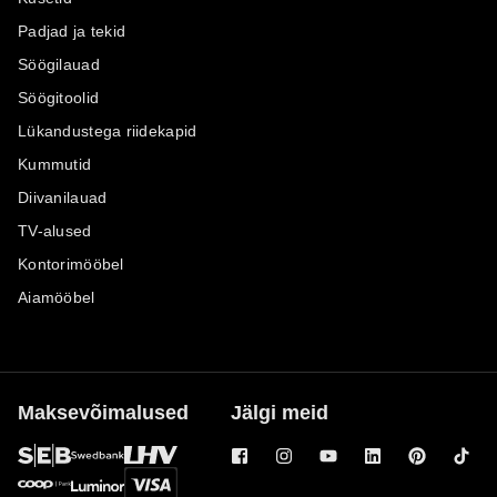
Padjad ja tekid
Söögilauad
Söögitoolid
Lükandustega riidekapid
Kummutid
Diivanilauad
TV-alused
Kontorimööbel
Aiamööbel
Maksevõimalused
Jälgi meid