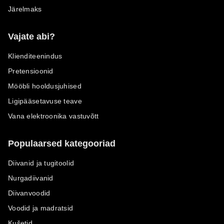
Järelmaks
Vajate abi?
Klienditeenindus
Pretensioonid
Mööbli hooldusjuhised
Ligipääsetavuse teave
Vana elektroonika vastuvõtt
Populaarsed kategooriad
Diivanid ja tugitoolid
Nurgadiivanid
Diivanvoodid
Voodid ja madratsid
Kušetid