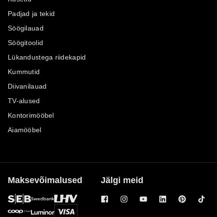
Padjad ja tekid
Söögilauad
Söögitoolid
Lükandustega riidekapid
Kummutid
Diivanilauad
TV-alused
Kontorimööbel
Aiamööbel
Maksevõimalused
Jälgi meid