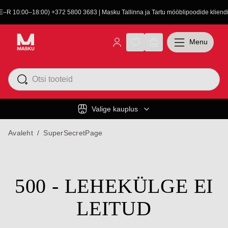
(E–R 10:00–18:00) +372 5800 3683 | Masku Tallinna ja Tartu mööblipoodide kliendit
Menu
Valige kauplus
Avaleht
/
SuperSecretPage
500 - LEHEKÜLGE EI
LEITUD