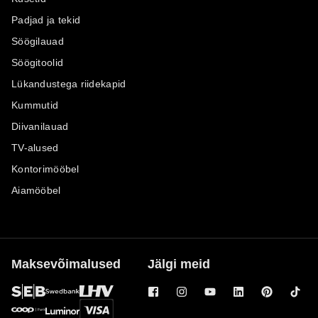
Padjad ja tekid
Söögilauad
Söögitoolid
Lükandustega riidekapid
Kummutid
Diivanilauad
TV-alused
Kontorimööbel
Aiamööbel
Maksevõimalused
Jälgi meid