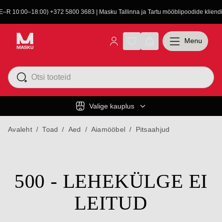
(E–R 10:00–18:00) +372 5800 3683 | Masku Tallinna ja Tartu mööblipoodide kliendit
Menu
Valige kauplus
Avaleht
/
Toad
/
Aed
/
Aiamööbel
/
Pitsaahjud
500 - LEHEKÜLGE EI
LEITUD