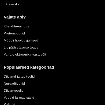
Järelmaks
Vajate abi?
Klienditeenindus
Pretensioonid
Mööbli hooldusjuhised
Ligipääsetavuse teave
Vana elektroonika vastuvõtt
Populaarsed kategooriad
Diivanid ja tugitoolid
Nurgadiivanid
Diivanvoodid
Voodid ja madratsid
Kušetid