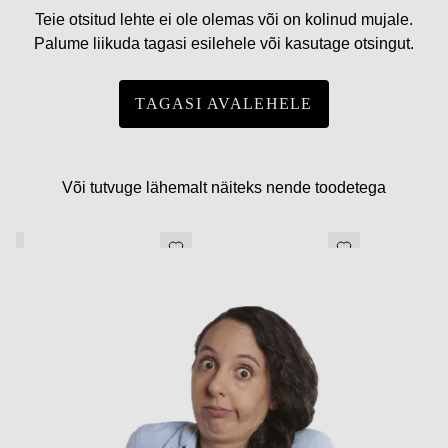
Teie otsitud lehte ei ole olemas või on kolinud mujale.
Palume liikuda tagasi esilehele või kasutage otsingut.
TAGASI AVALEHELE
Või tutvuge lähemalt näiteks nende toodetega