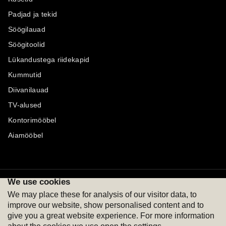
Padjad ja tekid
Söögilauad
Söögitoolid
Lükandustega riidekapid
Kummutid
Diivanilauad
TV-alused
Kontorimööbel
Aiamööbel
We use cookies
Maksevõimalused
Jälgi meid
We may place these for analysis of our visitor data, to
improve our website, show personalised content and to
give you a great website experience. For more information