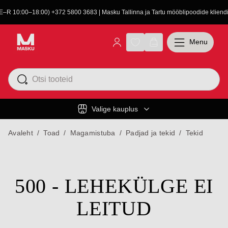
(E–R 10:00–18:00) +372 5800 3683 | Masku Tallinna ja Tartu mööblipoodide kliendit
Menu
Valige kauplus
Avaleht
/
Toad
/
Magamistuba
/
Padjad ja tekid
/
Tekid
500 - LEHEKÜLGE EI
LEITUD