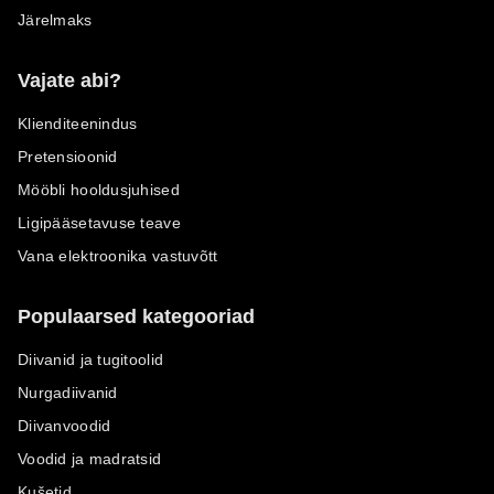
Järelmaks
Vajate abi?
Klienditeenindus
Pretensioonid
Mööbli hooldusjuhised
Ligipääsetavuse teave
Vana elektroonika vastuvõtt
Populaarsed kategooriad
Diivanid ja tugitoolid
Nurgadiivanid
Diivanvoodid
Voodid ja madratsid
Kušetid