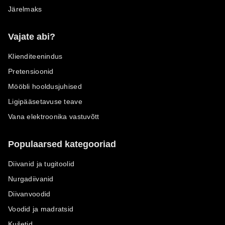
Järelmaks
Vajate abi?
Klienditeenindus
Pretensioonid
Mööbli hooldusjuhised
Ligipääsetavuse teave
Vana elektroonika vastuvõtt
Populaarsed kategooriad
Diivanid ja tugitoolid
Nurgadiivanid
Diivanvoodid
Voodid ja madratsid
Kušetid