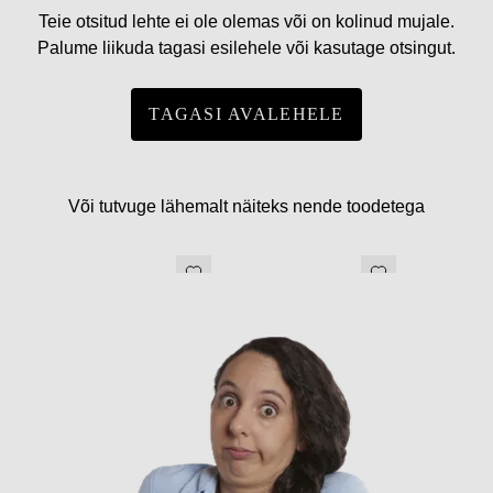
Teie otsitud lehte ei ole olemas või on kolinud mujale.
Palume liikuda tagasi esilehele või kasutage otsingut.
TAGASI AVALEHELE
Või tutvuge lähemalt näiteks nende toodetega