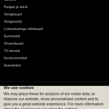
Padjad ja tekid
Söögilauad
Söögitoolid
Lükandustega riidekapid
Kummutid
Diivanilauad
TV-alused
Kontorimööbel
Aiamööbel
We use cookies
Maksevõimalused
Jälgi meid
We may place these for analysis of our visitor data, to
improve our website, show personalised content and to
give you a great website experience. For more information