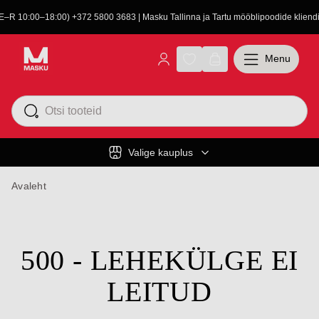
(E–R 10:00–18:00) +372 5800 3683 | Masku Tallinna ja Tartu mööblipoodide kliendit
Menu
Valige kauplus
Avaleht
500 - LEHEKÜLGE EI
LEITUD