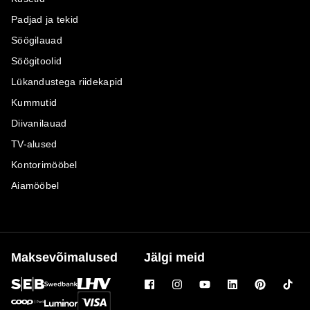
Padjad ja tekid
Söögilauad
Söögitoolid
Lükandustega riidekapid
Kummutid
Diivanilauad
TV-alused
Kontorimööbel
Aiamööbel
Maksevõimalused
Jälgi meid