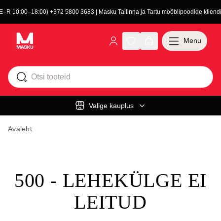
(E–R 10:00–18:00) +372 5800 3683 | Masku Tallinna ja Tartu mööblipoodide kliendit
Menu
Valige kauplus
Avaleht
500 - LEHEKÜLGE EI
LEITUD