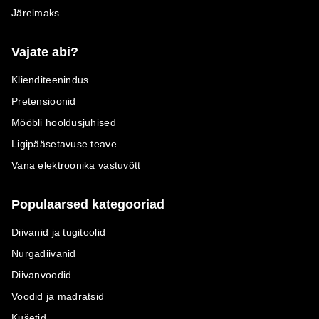
Järelmaks
Vajate abi?
Klienditeenindus
Pretensioonid
Mööbli hooldusjuhised
Ligipääsetavuse teave
Vana elektroonika vastuvõtt
Populaarsed kategooriad
Diivanid ja tugitoolid
Nurgadiivanid
Diivanvoodid
Voodid ja madratsid
Kušetid