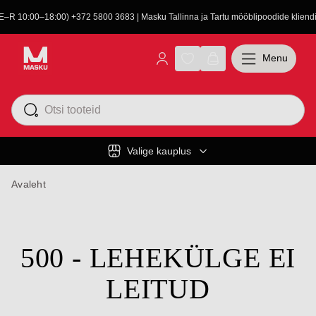
(E–R 10:00–18:00) +372 5800 3683 | Masku Tallinna ja Tartu mööblipoodide kliendit
Menu
Valige kauplus
Avaleht
500 - LEHEKÜLGE EI
LEITUD