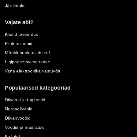
Järelmaks
Vajate abi?
Klienditeenindus
Pretensioonid
Mööbli hooldusjuhised
Ligipääsetavuse teave
Vana elektroonika vastuvõtt
Populaarsed kategooriad
Diivanid ja tugitoolid
Nurgadiivanid
Diivanvoodid
Voodid ja madratsid
Kušetid