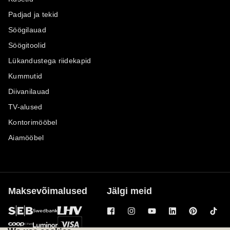
Padjad ja tekid
Söögilauad
Söögitoolid
Lükandustega riidekapid
Kummutid
Diivanilauad
TV-alused
Kontorimööbel
Aiamööbel
Maksevõimalused
Jälgi meid