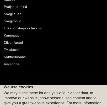
Padjad ja tekid
Söögilauad
Söögitoolid
Lükandustega riidekapid
Kummutid
Diivanilauad
TV-alused
Kontorimööbel
Aiamööbel
We use cookies
Maksevõimalused
Jälgi meid
We may place these for analysis of our visitor data, to
improve our website, show personalised content and to
give you a great website experience. For more information