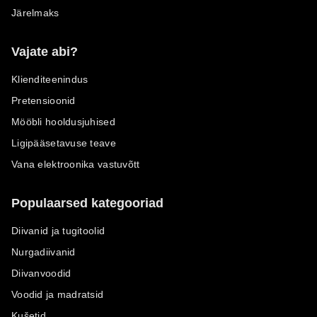
Järelmaks
Vajate abi?
Klienditeenindus
Pretensioonid
Mööbli hooldusjuhised
Ligipääsetavuse teave
Vana elektroonika vastuvõtt
Populaarsed kategooriad
Diivanid ja tugitoolid
Nurgadiivanid
Diivanvoodid
Voodid ja madratsid
Kušetid