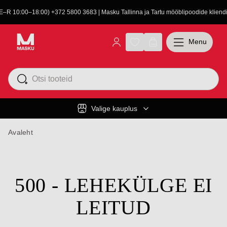
(E–R 10:00–18:00) +372 5800 3683 | Masku Tallinna ja Tartu mööblipoodide kliendit
Menu
Valige kauplus
Avaleht
500 - LEHEKÜLGE EI
LEITUD