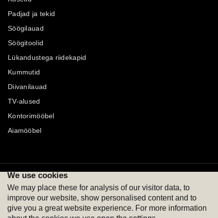
Padjad ja tekid
Söögilauad
Söögitoolid
Lükandustega riidekapid
Kummutid
Diivanilauad
TV-alused
Kontorimööbel
Aiamööbel
We use cookies
Maksevõimalused
Jälgi meid
We may place these for analysis of our visitor data, to
improve our website, show personalised content and to
give you a great website experience. For more information