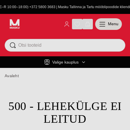
(E–R 10:00–18:00) +372 5800 3683 | Masku Tallinna ja Tartu mööblipoodide kliendit
Menu
Valige kauplus
Avaleht
500 - LEHEKÜLGE EI
LEITUD