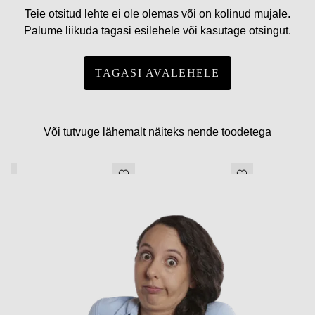
Teie otsitud lehte ei ole olemas või on kolinud mujale.
Palume liikuda tagasi esilehele või kasutage otsingut.
TAGASI AVALEHELE
Või tutvuge lähemalt näiteks nende toodetega