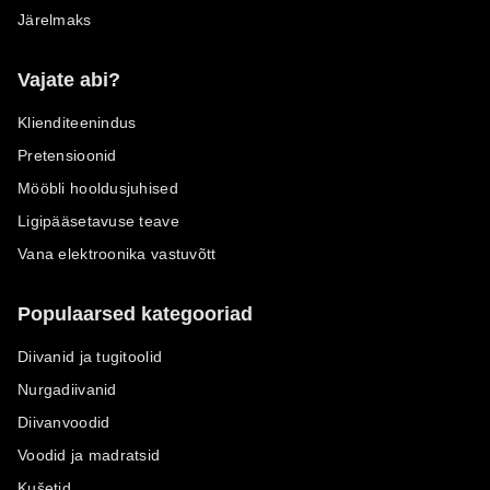
Järelmaks
Vajate abi?
Klienditeenindus
Pretensioonid
Mööbli hooldusjuhised
Ligipääsetavuse teave
Vana elektroonika vastuvõtt
Populaarsed kategooriad
Diivanid ja tugitoolid
Nurgadiivanid
Diivanvoodid
Voodid ja madratsid
Kušetid