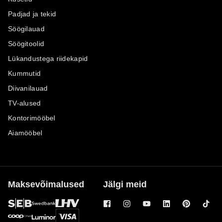
Padjad ja tekid
Söögilauad
Söögitoolid
Lükandustega riidekapid
Kummutid
Diivanilauad
TV-alused
Kontorimööbel
Aiamööbel
Maksevõimalused
Jälgi meid