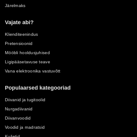
Järelmaks
Vajate abi?
Klienditeenindus
Pretensioonid
Mööbli hooldusjuhised
Ligipääsetavuse teave
Vana elektroonika vastuvõtt
Populaarsed kategooriad
Diivanid ja tugitoolid
Nurgadiivanid
Diivanvoodid
Voodid ja madratsid
Kušetid