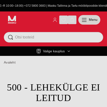
(E–R 10:00–18:00) +372 5800 3683 | Masku Tallinna ja Tartu mööblipoodide kliendit
Menu
Valige kauplus
Avaleht
500 - LEHEKÜLGE EI
LEITUD