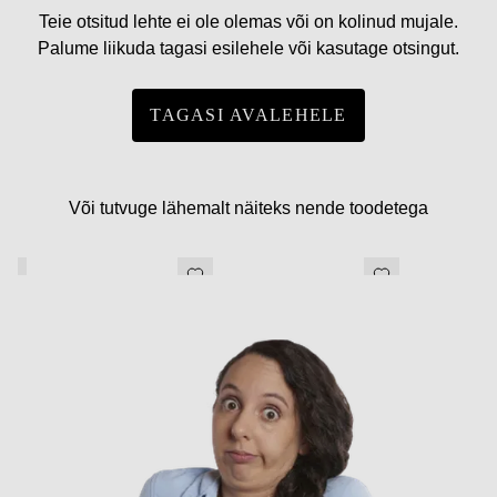
Teie otsitud lehte ei ole olemas või on kolinud mujale.
Palume liikuda tagasi esilehele või kasutage otsingut.
TAGASI AVALEHELE
Või tutvuge lähemalt näiteks nende toodetega