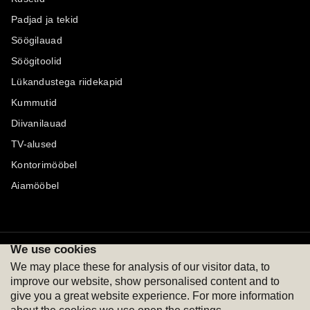
Padjad ja tekid
Söögilauad
Söögitoolid
Lükandustega riidekapid
Kummutid
Diivanilauad
TV-alused
Kontorimööbel
Aiamööbel
We use cookies
Maksevõimalused
Jälgi meid
We may place these for analysis of our visitor data, to
improve our website, show personalised content and to
give you a great website experience. For more information