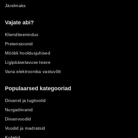
Järelmaks
Vajate abi?
Klienditeenindus
Pretensioonid
Mööbli hooldusjuhised
Ligipääsetavuse teave
Vana elektroonika vastuvõtt
Populaarsed kategooriad
Diivanid ja tugitoolid
Nurgadiivanid
Diivanvoodid
Voodid ja madratsid
Kušetid