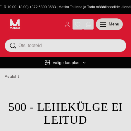
(E–R 10:00–18:00) +372 5800 3683 | Masku Tallinna ja Tartu mööblipoodide kliendit
Menu
Valige kauplus
Avaleht
500 - LEHEKÜLGE EI
LEITUD