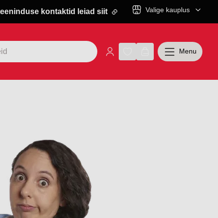
Valige kauplus
eeninduse kontaktid leiad siit
Menu