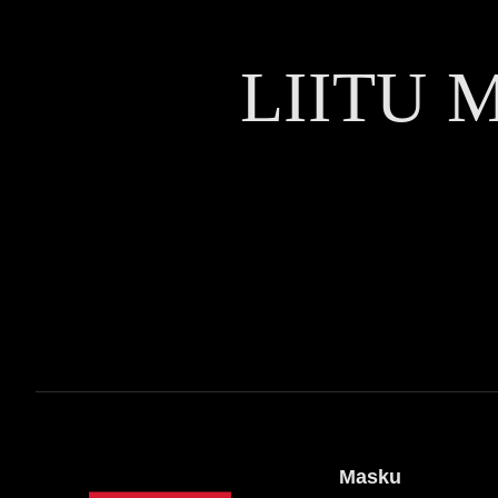
LIITU 
Masku