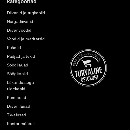
kategooriad
Diivanid ja tugitoolid
Nurgadiivanid
Diivanvoodid
Voodid ja madratsid
Kušetid
Padjad ja tekid
Söögilauad
Söögitoolid
Lükandustega
riidekapid
Kummutid
Diivanilauad
TV-alused
Kontorimööbel