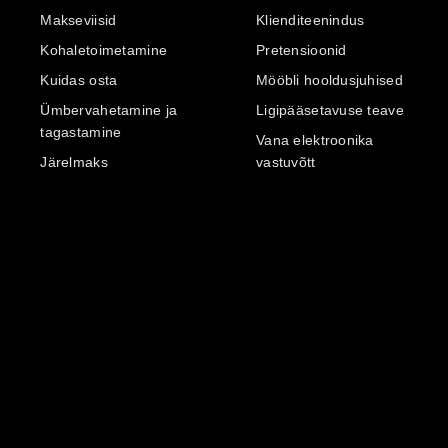
Makseviisid
Klienditeenindus
Kohaletoimetamine
Pretensioonid
Kuidas osta
Mööbli hooldusjuhised
Ümbervahetamine ja
Ligipääsetavuse teave
tagastamine
Vana elektroonika
Järelmaks
vastuvõtt