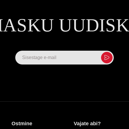
MASKU UUDIS
Ostmine
Vajate abi?