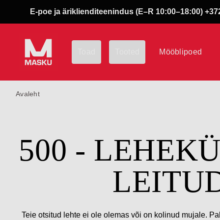
E-poe ja äriklienditeenindus (E–R 10:00–18:00) +372
Toad
Tooted
Mööblipoed
Avaleht
500 - LEHEK
LEITU
Teie otsitud lehte ei ole olemas või on kolinud mujale. Pa