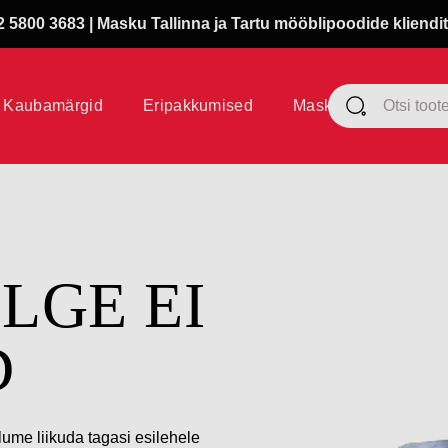
 5800 3683 | Masku Tallinna ja Tartu mööblipoodide kliendit
Kaubamärgid
Eripakkumised
Masku klubi
ÜLGE EI
D
lume liikuda tagasi esilehele