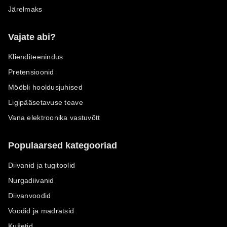
Järelmaks
Vajate abi?
Klienditeenindus
Pretensioonid
Mööbli hooldusjuhised
Ligipääsetavuse teave
Vana elektroonika vastuvõtt
Populaarsed kategooriad
Diivanid ja tugitoolid
Nurgadiivanid
Diivanvoodid
Voodid ja madratsid
Kušetid