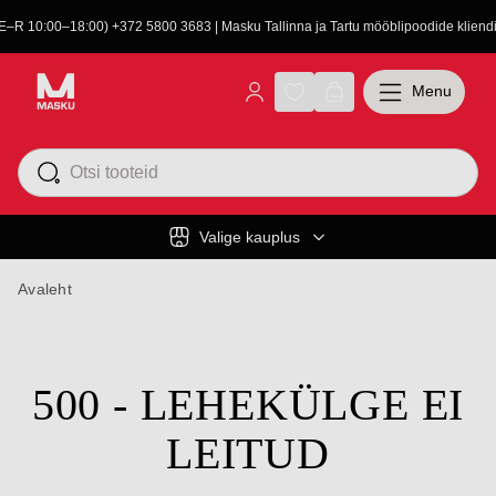
(E–R 10:00–18:00) +372 5800 3683 | Masku Tallinna ja Tartu mööblipoodide kliendit
Menu
Valige kauplus
Avaleht
500 - LEHEKÜLGE EI
LEITUD