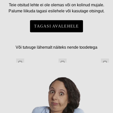
Teie otsitud lehte ei ole olemas või on kolinud mujale.
Palume liikuda tagasi esilehele või kasutage otsingut.
TAGASI AVALEHELE
Või tutvuge lähemalt näiteks nende toodetega