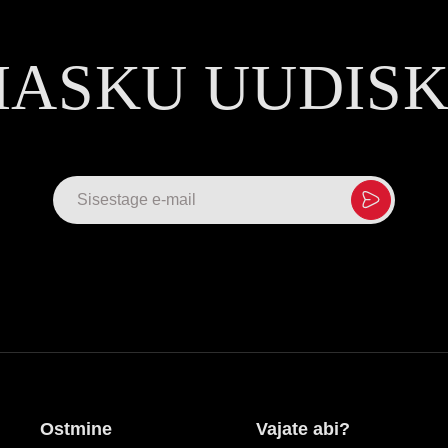
MASKU UUDIS
Ostmine
Vajate abi?