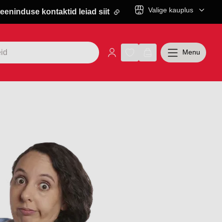
Valige kauplus
eeninduse kontaktid leiad siit
Menu