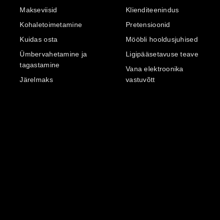
Makseviisid
Klienditeenindus
Kohaletoimetamine
Pretensioonid
Kuidas osta
Mööbli hooldusjuhised
Ümbervahetamine ja
Ligipääsetavuse teave
tagastamine
Vana elektroonika
Järelmaks
vastuvõtt