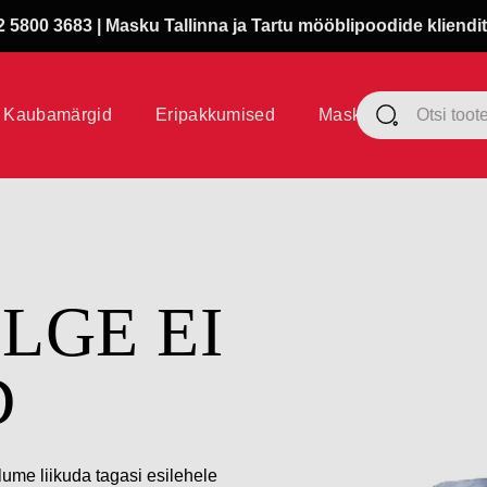
 5800 3683 | Masku Tallinna ja Tartu mööblipoodide kliendit
Kaubamärgid
Eripakkumised
Masku klubi
ÜLGE EI
D
lume liikuda tagasi esilehele