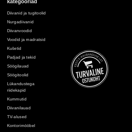
kategooriad
Diivanid ja tugitoolid
Nurgadiivanid
Diivanvoodid
Voodid ja madratsid
Kušetid
Padjad ja tekid
Söögilauad
Söögitoolid
Lükandustega
riidekapid
Kummutid
Diivanilauad
TV-alused
Kontorimööbel