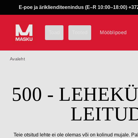
E-poe ja äriklienditeenindus (E–R 10:00–18:00) +372
Toad
Tooted
Mööblipoed
Avaleht
500 - LEHEK
LEITU
Teie otsitud lehte ei ole olemas või on kolinud mujale. Pa