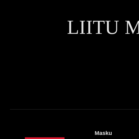
LIITU 
Masku