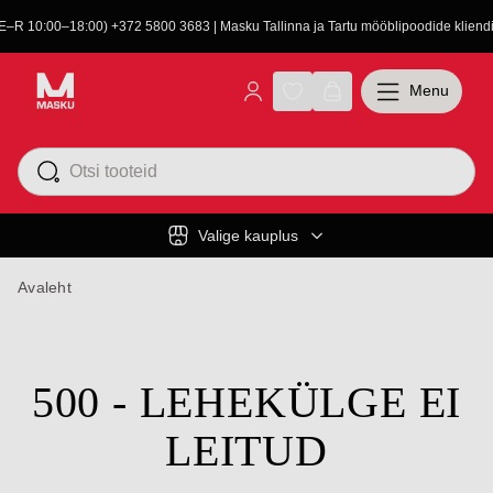
(E–R 10:00–18:00) +372 5800 3683 | Masku Tallinna ja Tartu mööblipoodide kliendit
Menu
Valige kauplus
Avaleht
500 - LEHEKÜLGE EI
LEITUD