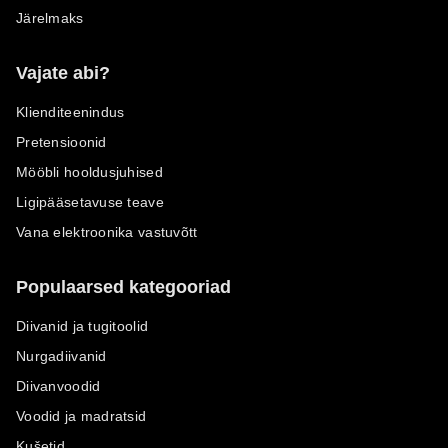
Järelmaks
Vajate abi?
Klienditeenindus
Pretensioonid
Mööbli hooldusjuhised
Ligipääsetavuse teave
Vana elektroonika vastuvõtt
Populaarsed kategooriad
Diivanid ja tugitoolid
Nurgadiivanid
Diivanvoodid
Voodid ja madratsid
Kušetid