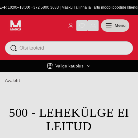
(E–R 10:00–18:00) +372 5800 3683 | Masku Tallinna ja Tartu mööblipoodide kliendit
Menu
Valige kauplus
Avaleht
500 - LEHEKÜLGE EI
LEITUD