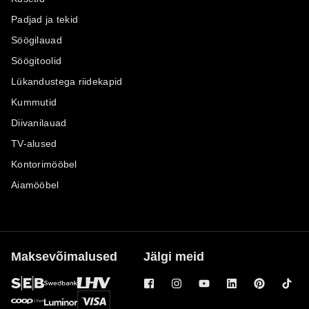
Padjad ja tekid
Söögilauad
Söögitoolid
Lükandustega riidekapid
Kummutid
Diivanilauad
TV-alused
Kontorimööbel
Aiamööbel
Maksevõimalused
Jälgi meid