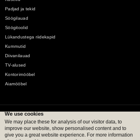
Padjad ja tekid
Söögilauad
Söögitoolid
Lükandustega riidekapid
Kummutid
Diivanilauad
TV-alused
Kontorimööbel
Aiamööbel
We use cookies
Maksevõimalused
Jälgi meid
We may place these for analysis of our visitor data, to
improve our website, show personalised content and to
give you a great website experience. For more information