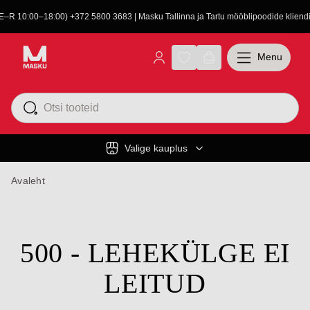
(E–R 10:00–18:00) +372 5800 3683 | Masku Tallinna ja Tartu mööblipoodide kliendit
Menu
Valige kauplus
Avaleht
500 - LEHEKÜLGE EI
LEITUD