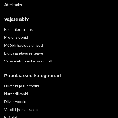
Järelmaks
Vajate abi?
Klienditeenindus
Pretensioonid
Mööbli hooldusjuhised
Ligipääsetavuse teave
Vana elektroonika vastuvõtt
Populaarsed kategooriad
Diivanid ja tugitoolid
Nurgadiivanid
Diivanvoodid
Voodid ja madratsid
Kušetid