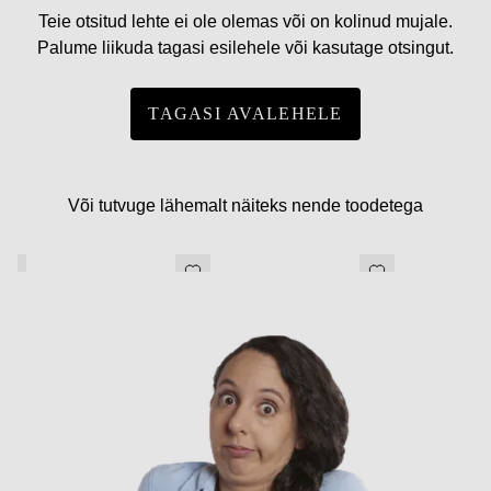
Teie otsitud lehte ei ole olemas või on kolinud mujale.
Palume liikuda tagasi esilehele või kasutage otsingut.
TAGASI AVALEHELE
Või tutvuge lähemalt näiteks nende toodetega