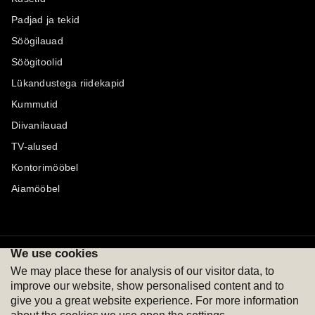
Padjad ja tekid
Söögilauad
Söögitoolid
Lükandustega riidekapid
Kummutid
Diivanilauad
TV-alused
Kontorimööbel
Aiamööbel
We use cookies
Maksevõimalused
Jälgi meid
We may place these for analysis of our visitor data, to
improve our website, show personalised content and to
give you a great website experience. For more information