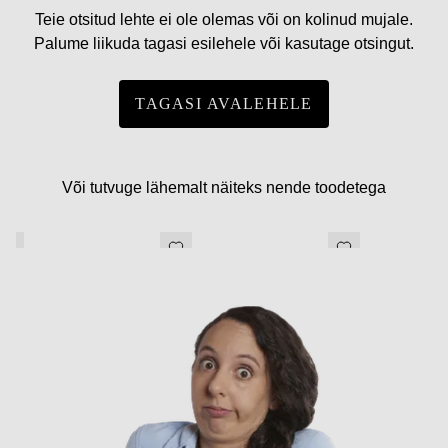
Teie otsitud lehte ei ole olemas või on kolinud mujale.
Palume liikuda tagasi esilehele või kasutage otsingut.
TAGASI AVALEHELE
Või tutvuge lähemalt näiteks nende toodetega