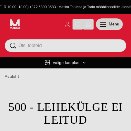
(E–R 10:00–18:00) +372 5800 3683 | Masku Tallinna ja Tartu mööblipoodide kliendit
Menu
Valige kauplus
Avaleht
500 - LEHEKÜLGE EI
LEITUD