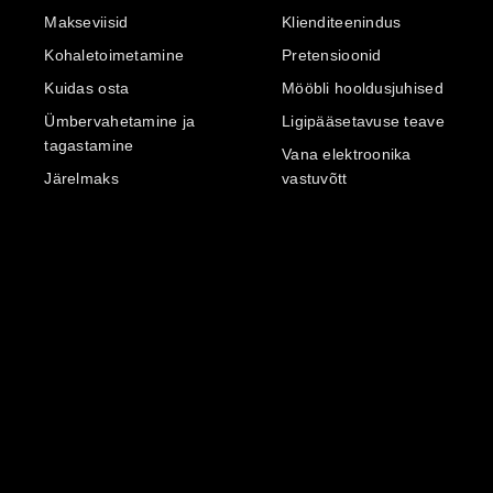
Makseviisid
Klienditeenindus
Kohaletoimetamine
Pretensioonid
Kuidas osta
Mööbli hooldusjuhised
Ümbervahetamine ja
Ligipääsetavuse teave
tagastamine
Vana elektroonika
Järelmaks
vastuvõtt