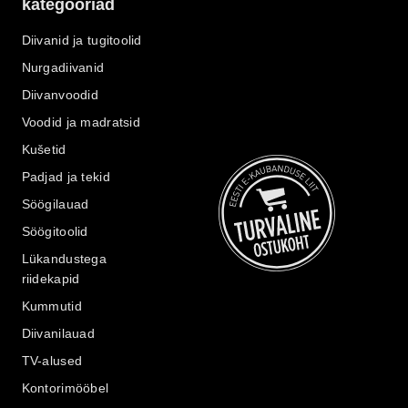
kategooriad
Diivanid ja tugitoolid
Nurgadiivanid
Diivanvoodid
Voodid ja madratsid
Kušetid
Padjad ja tekid
Söögilauad
Söögitoolid
Lükandustega
riidekapid
Kummutid
Diivanilauad
TV-alused
Kontorimööbel