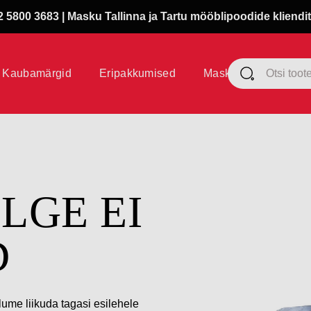
 5800 3683 | Masku Tallinna ja Tartu mööblipoodide kliendit
Kaubamärgid
Eripakkumised
Masku klubi
ÜLGE EI
D
lume liikuda tagasi esilehele