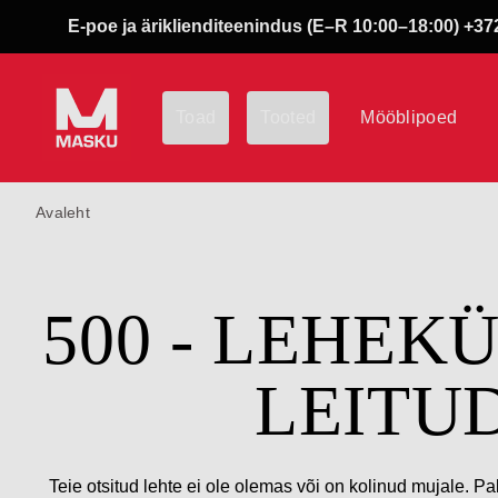
E-poe ja äriklienditeenindus (E–R 10:00–18:00) +372
Toad
Tooted
Mööblipoed
Avaleht
500 - LEHEK
LEITU
Teie otsitud lehte ei ole olemas või on kolinud mujale. Pa