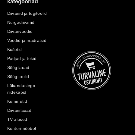
kategooriad
Diivanid ja tugitoolid
Nurgadiivanid
Diivanvoodid
Voodid ja madratsid
Kušetid
Padjad ja tekid
Söögilauad
Söögitoolid
Lükandustega
riidekapid
Kummutid
Diivanilauad
TV-alused
Kontorimööbel