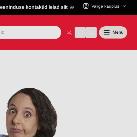
Valige kauplus
eeninduse kontaktid leiad siit
Menu