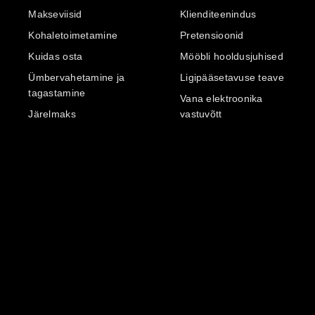
Makseviisid
Klienditeenindus
Kohaletoimetamine
Pretensioonid
Kuidas osta
Mööbli hooldusjuhised
Ümbervahetamine ja
Ligipääsetavuse teave
tagastamine
Vana elektroonika
Järelmaks
vastuvõtt