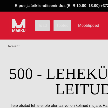
E-poe ja äriklienditeenindus (E–R 10:00–18:00) +372
Toad
Tooted
Mööblipoed
Avaleht
500 - LEHEK
LEITU
Teie otsitud lehte ei ole olemas või on kolinud mujale. Pa