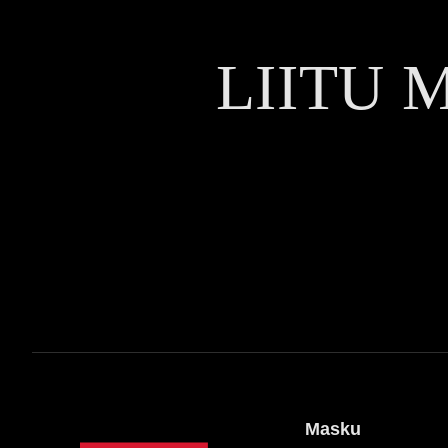
LIITU 
Masku