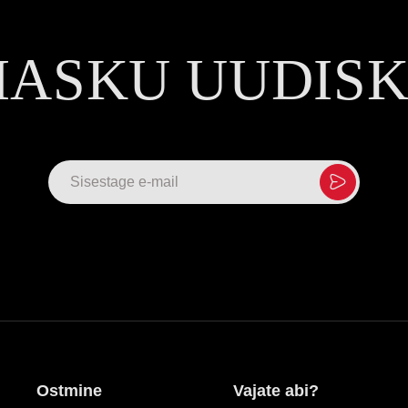
MASKU UUDIS
Ostmine
Vajate abi?