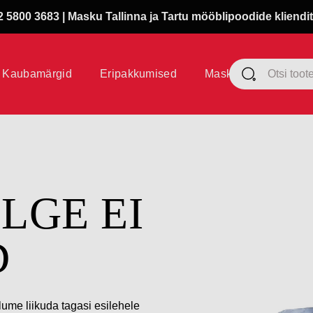
 5800 3683 | Masku Tallinna ja Tartu mööblipoodide kliendit
Kaubamärgid
Eripakkumised
Masku klubi
ÜLGE EI
D
lume liikuda tagasi esilehele