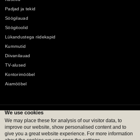
Padjad ja tekid
Söögilauad
Söögitoolid
Lükandustega riidekapid
Kummutid
Diivanilauad
TV-alused
Kontorimööbel
Aiamööbel
We use cookies
Maksevõimalused
Jälgi meid
We may place these for analysis of our visitor data, to
improve our website, show personalised content and to
give you a great website experience. For more information