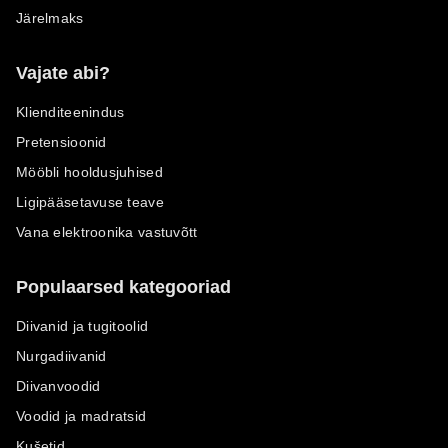
Järelmaks
Vajate abi?
Klienditeenindus
Pretensioonid
Mööbli hooldusjuhised
Ligipääsetavuse teave
Vana elektroonika vastuvõtt
Populaarsed kategooriad
Diivanid ja tugitoolid
Nurgadiivanid
Diivanvoodid
Voodid ja madratsid
Kušetid