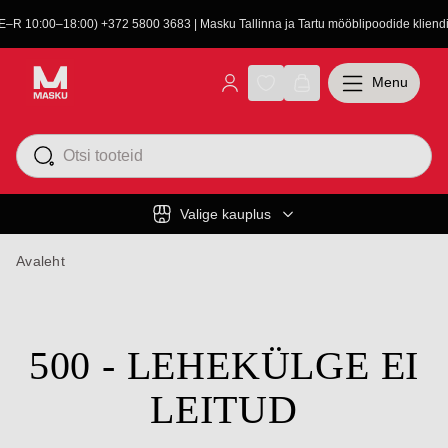
(E–R 10:00–18:00) +372 5800 3683 | Masku Tallinna ja Tartu mööblipoodide kliendit
Menu
Valige kauplus
Avaleht
500 - LEHEKÜLGE EI
LEITUD