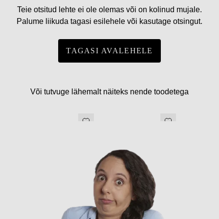
Teie otsitud lehte ei ole olemas või on kolinud mujale.
Palume liikuda tagasi esilehele või kasutage otsingut.
TAGASI AVALEHELE
Või tutvuge lähemalt näiteks nende toodetega