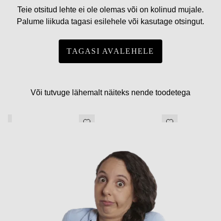
Teie otsitud lehte ei ole olemas või on kolinud mujale.
Palume liikuda tagasi esilehele või kasutage otsingut.
TAGASI AVALEHELE
Või tutvuge lähemalt näiteks nende toodetega