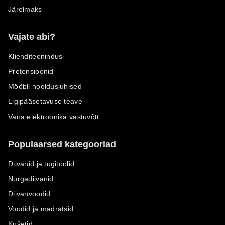
Järelmaks
Vajate abi?
Klienditeenindus
Pretensioonid
Mööbli hooldusjuhised
Ligipääsetavuse teave
Vana elektroonika vastuvõtt
Populaarsed kategooriad
Diivanid ja tugitoolid
Nurgadiivanid
Diivanvoodid
Voodid ja madratsid
Kušetid