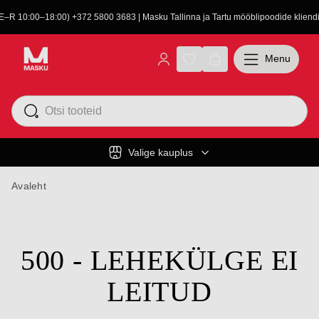
(E–R 10:00–18:00) +372 5800 3683 | Masku Tallinna ja Tartu mööblipoodide kliendit
Menu
Valige kauplus
Avaleht
500 - LEHEKÜLGE EI
LEITUD