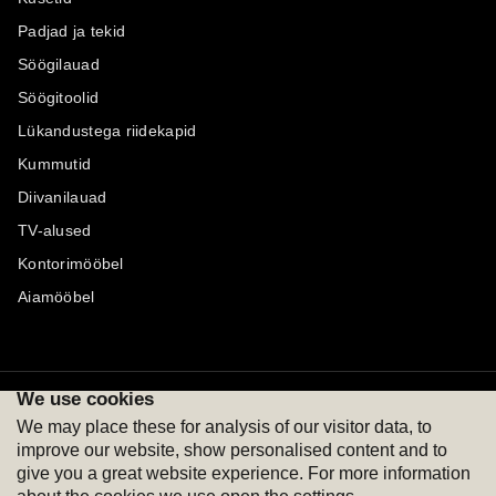
Padjad ja tekid
Söögilauad
Söögitoolid
Lükandustega riidekapid
Kummutid
Diivanilauad
TV-alused
Kontorimööbel
Aiamööbel
We use cookies
Maksevõimalused
Jälgi meid
We may place these for analysis of our visitor data, to
improve our website, show personalised content and to
give you a great website experience. For more information