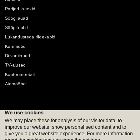
Padjad ja tekid
Söögilauad
Söögitoolid
Lükandustega riidekapid
Kummutid
Diivanilauad
TV-alused
Kontorimööbel
Aiamööbel
We use cookies
Maksevõimalused
Jälgi meid
We may place these for analysis of our visitor data, to
improve our website, show personalised content and to
give you a great website experience. For more information