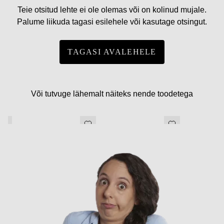
Teie otsitud lehte ei ole olemas või on kolinud mujale.
Palume liikuda tagasi esilehele või kasutage otsingut.
TAGASI AVALEHELE
Või tutvuge lähemalt näiteks nende toodetega