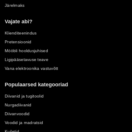
Järelmaks
Vajate abi?
Klienditeenindus
Pretensioonid
Mööbli hooldusjuhised
Ligipääsetavuse teave
Vana elektroonika vastuvõtt
Populaarsed kategooriad
Diivanid ja tugitoolid
Nurgadiivanid
Diivanvoodid
Voodid ja madratsid
Kušetid