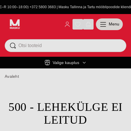
(E–R 10:00–18:00) +372 5800 3683 | Masku Tallinna ja Tartu mööblipoodide kliendit
Menu
Valige kauplus
Avaleht
500 - LEHEKÜLGE EI
LEITUD