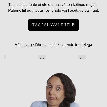
Teie otsitud lehte ei ole olemas või on kolinud mujale.
Palume liikuda tagasi esilehele või kasutage otsingut.
TAGASI AVALEHELE
Või tutvuge lähemalt näiteks nende toodetega