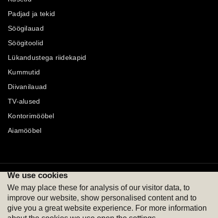
Padjad ja tekid
Söögilauad
Söögitoolid
Lükandustega riidekapid
Kummutid
Diivanilauad
TV-alused
Kontorimööbel
Aiamööbel
We use cookies
Maksevõimalused
Jälgi meid
We may place these for analysis of our visitor data, to
improve our website, show personalised content and to
give you a great website experience. For more information