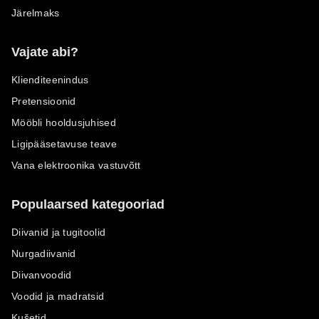
Järelmaks
Vajate abi?
Klienditeenindus
Pretensioonid
Mööbli hooldusjuhised
Ligipääsetavuse teave
Vana elektroonika vastuvõtt
Populaarsed kategooriad
Diivanid ja tugitoolid
Nurgadiivanid
Diivanvoodid
Voodid ja madratsid
Kušetid