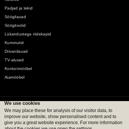
Padjad ja tekid
Söögilauad
Söögitoolid
Lükandustega riidekapid
Kummutid
Diivanilauad
TV-alused
Kontorimööbel
Aiamööbel
We use cookies
Maksevõimalused
Jälgi meid
We may place these for analysis of our visitor data, to
improve our website, show personalised content and to
give you a great website experience. For more information
about the cookies we use open the settings.