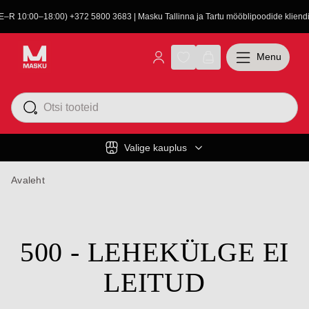
(E–R 10:00–18:00) +372 5800 3683 | Masku Tallinna ja Tartu mööblipoodide kliendit
Menu
Valige kauplus
Avaleht
500 - LEHEKÜLGE EI
LEITUD