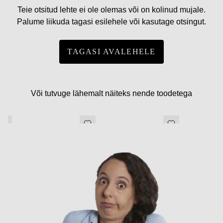
Teie otsitud lehte ei ole olemas või on kolinud mujale.
Palume liikuda tagasi esilehele või kasutage otsingut.
TAGASI AVALEHELE
Või tutvuge lähemalt näiteks nende toodetega