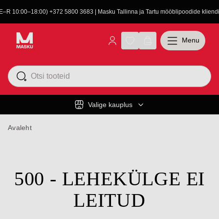
(E–R 10:00–18:00) +372 5800 3683 | Masku Tallinna ja Tartu mööblipoodide kliendit
Menu
Valige kauplus
Avaleht
500 - LEHEKÜLGE EI
LEITUD