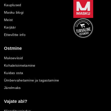
Kauplused
Masku blogi
Meist
Karjäär
Ettevõtte info
Ostmine
Makseviisid
Kohaletoimetamine
Kuidas osta
Ümbervahetamine ja tagastamine
Järelmaks
Vajate abi?
Klienditeenindus