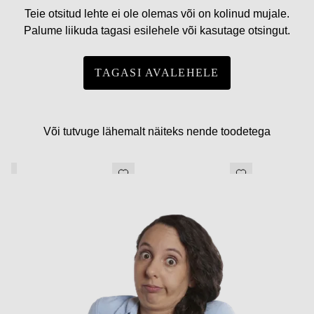
Teie otsitud lehte ei ole olemas või on kolinud mujale.
Palume liikuda tagasi esilehele või kasutage otsingut.
TAGASI AVALEHELE
Või tutvuge lähemalt näiteks nende toodetega