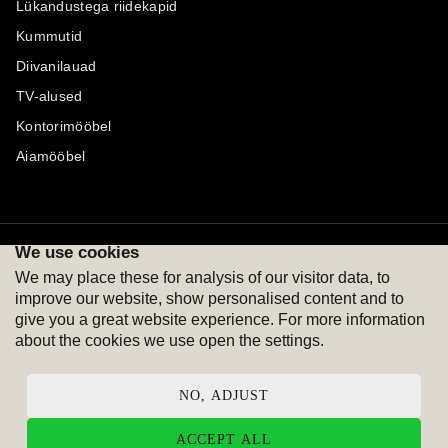
Lükandustega riidekapid
Kummutid
Diivanilauad
TV-alused
Kontorimööbel
Aiamööbel
We use cookies
Maksevõimalused
Jälgi meid
We may place these for analysis of our visitor data, to
improve our website, show personalised content and to
give you a great website experience. For more information
about the cookies we use open the settings.
NO, ADJUST
ACCEPT ALL