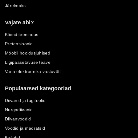
Järelmaks
Vajate abi?
Klienditeenindus
Pretensioonid
Mööbli hooldusjuhised
Ligipääsetavuse teave
Vana elektroonika vastuvõtt
Populaarsed kategooriad
Diivanid ja tugitoolid
Nurgadiivanid
Diivanvoodid
Voodid ja madratsid
Kušetid