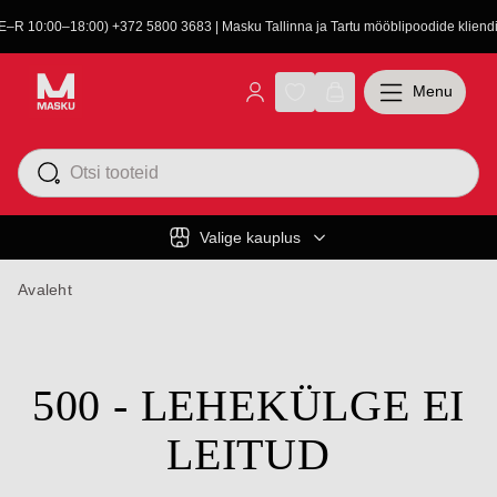
(E–R 10:00–18:00) +372 5800 3683 | Masku Tallinna ja Tartu mööblipoodide kliendit
Menu
Valige kauplus
Avaleht
500 - LEHEKÜLGE EI
LEITUD