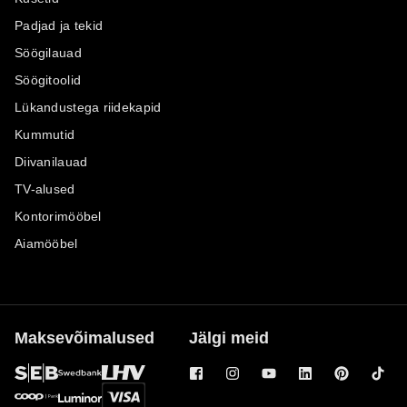
Padjad ja tekid
Söögilauad
Söögitoolid
Lükandustega riidekapid
Kummutid
Diivanilauad
TV-alused
Kontorimööbel
Aiamööbel
Maksevõimalused
Jälgi meid