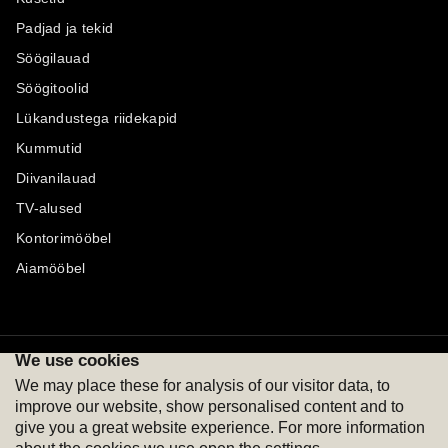
Padjad ja tekid
Söögilauad
Söögitoolid
Lükandustega riidekapid
Kummutid
Diivanilauad
TV-alused
Kontorimööbel
Aiamööbel
We use cookies
Maksevõimalused
Jälgi meid
We may place these for analysis of our visitor data, to
improve our website, show personalised content and to
give you a great website experience. For more information