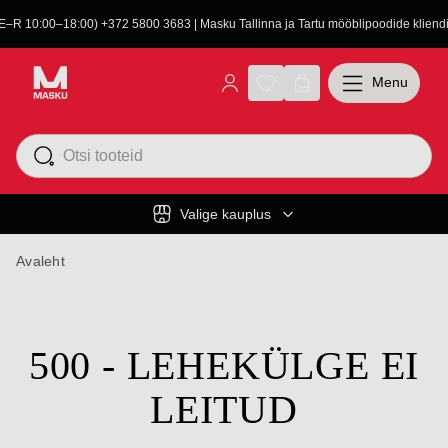
(E–R 10:00–18:00) +372 5800 3683 | Masku Tallinna ja Tartu mööblipoodide kliendit
Menu
Valige kauplus
Avaleht
500 - LEHEKÜLGE EI
LEITUD