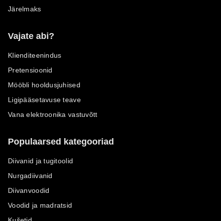
Järelmaks
Vajate abi?
Klienditeenindus
Pretensioonid
Mööbli hooldusjuhised
Ligipääsetavuse teave
Vana elektroonika vastuvõtt
Populaarsed kategooriad
Diivanid ja tugitoolid
Nurgadiivanid
Diivanvoodid
Voodid ja madratsid
Kušetid