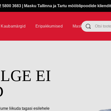
 5800 3683 | Masku Tallinna ja Tartu mööblipoodide kliendit
Kaubamärgid
Eripakkumised
Masku klubi
ÜLGE EI
D
lume liikuda tagasi esilehele