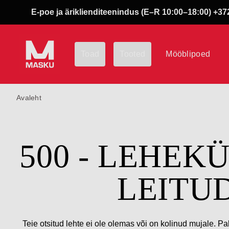
E-poe ja äriklienditeenindus (E–R 10:00–18:00) +372
Toad
Tooted
Mööblipoed
Avaleht
500 - LEHEK
LEITU
Teie otsitud lehte ei ole olemas või on kolinud mujale. Pa