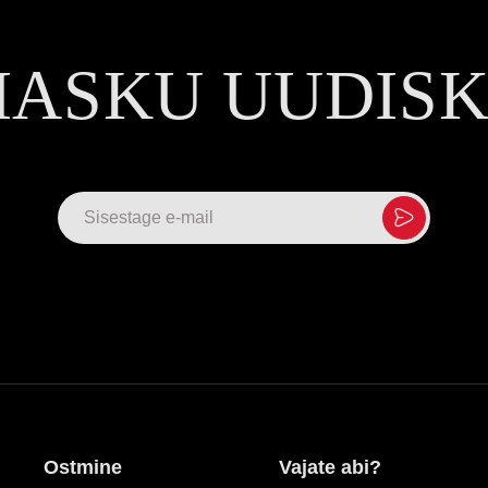
MASKU UUDIS
Ostmine
Vajate abi?