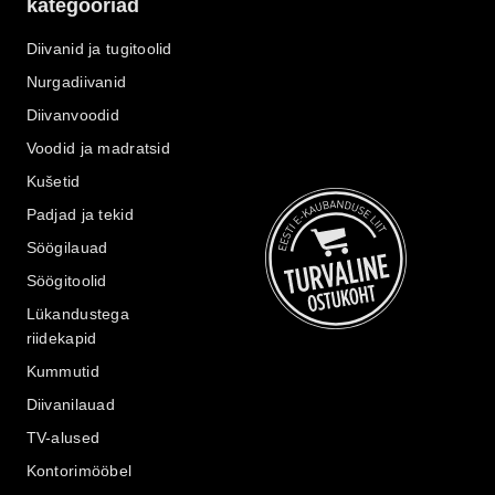
kategooriad
Diivanid ja tugitoolid
Nurgadiivanid
Diivanvoodid
Voodid ja madratsid
Kušetid
Padjad ja tekid
Söögilauad
Söögitoolid
Lükandustega
riidekapid
Kummutid
Diivanilauad
TV-alused
Kontorimööbel