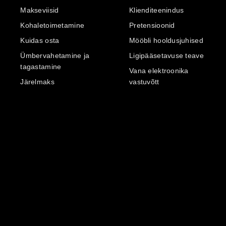
Makseviisid
Klienditeenindus
Kohaletoimetamine
Pretensioonid
Kuidas osta
Mööbli hooldusjuhised
Ümbervahetamine ja
Ligipääsetavuse teave
tagastamine
Vana elektroonika
Järelmaks
vastuvõtt