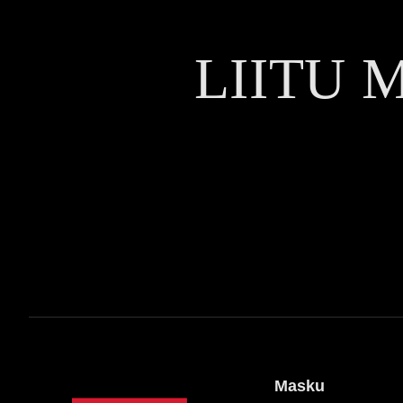
LIITU 
Masku