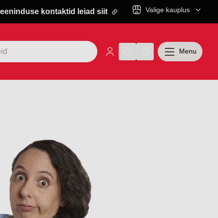
Valige kauplus
eeninduse kontaktid leiad siit
Menu