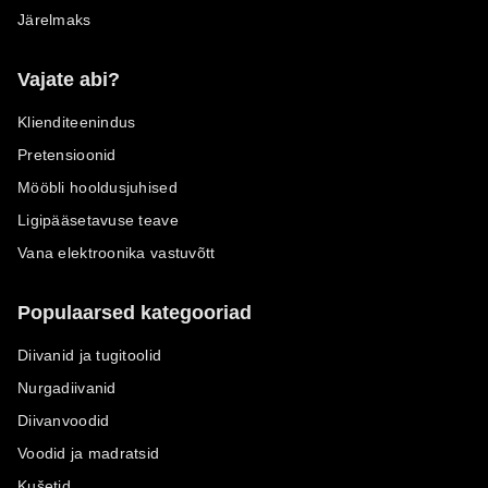
Järelmaks
Vajate abi?
Klienditeenindus
Pretensioonid
Mööbli hooldusjuhised
Ligipääsetavuse teave
Vana elektroonika vastuvõtt
Populaarsed kategooriad
Diivanid ja tugitoolid
Nurgadiivanid
Diivanvoodid
Voodid ja madratsid
Kušetid