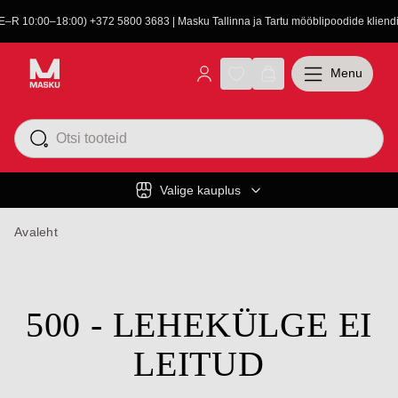
(E–R 10:00–18:00) +372 5800 3683 | Masku Tallinna ja Tartu mööblipoodide kliendit
Menu
Valige kauplus
Avaleht
500 - LEHEKÜLGE EI
LEITUD