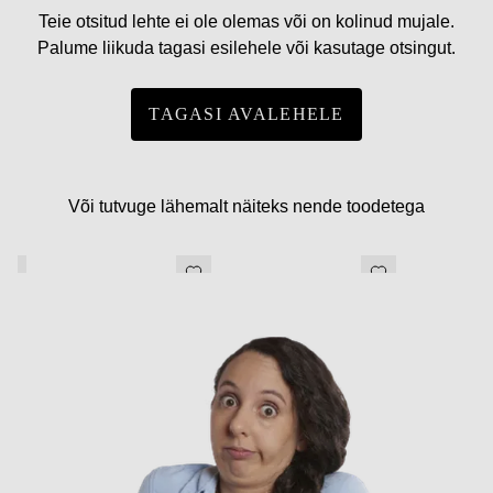
Teie otsitud lehte ei ole olemas või on kolinud mujale.
Palume liikuda tagasi esilehele või kasutage otsingut.
TAGASI AVALEHELE
Või tutvuge lähemalt näiteks nende toodetega