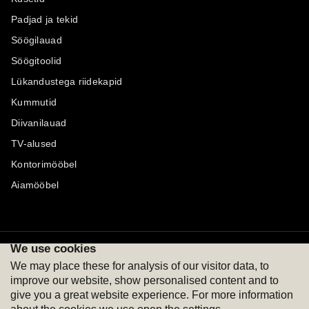
Padjad ja tekid
Söögilauad
Söögitoolid
Lükandustega riidekapid
Kummutid
Diivanilauad
TV-alused
Kontorimööbel
Aiamööbel
We use cookies
Maksevõimalused
Jälgi meid
We may place these for analysis of our visitor data, to
improve our website, show personalised content and to
give you a great website experience. For more information