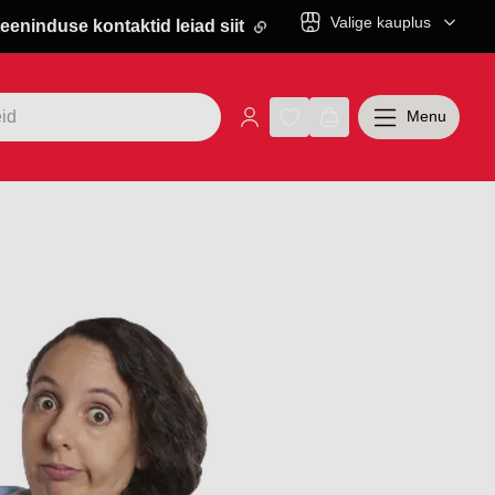
Valige kauplus
eeninduse kontaktid leiad siit
Menu