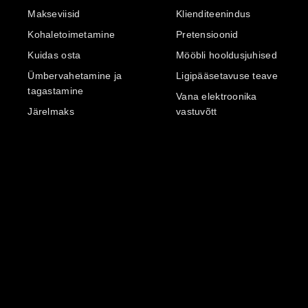
Makseviisid
Klienditeenindus
Kohaletoimetamine
Pretensioonid
Kuidas osta
Mööbli hooldusjuhised
Ümbervahetamine ja
Ligipääsetavuse teave
tagastamine
Vana elektroonika
Järelmaks
vastuvõtt