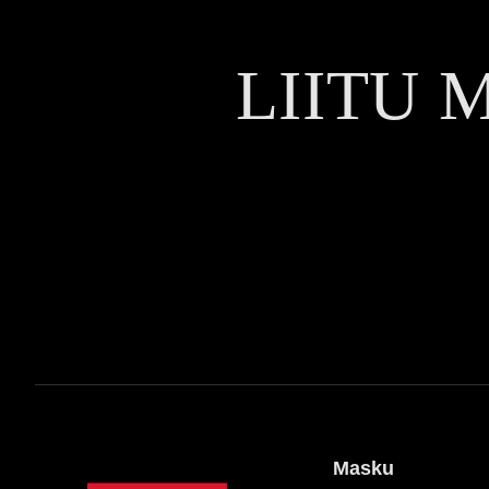
LIITU 
Masku