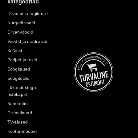
kategooriad
Diivanid ja tugitoolid
Nurgadiivanid
Diivanvoodid
Voodid ja madratsid
Kušetid
Padjad ja tekid
Söögilauad
Söögitoolid
Lükandustega
riidekapid
Kummutid
Diivanilauad
TV-alused
Kontorimööbel