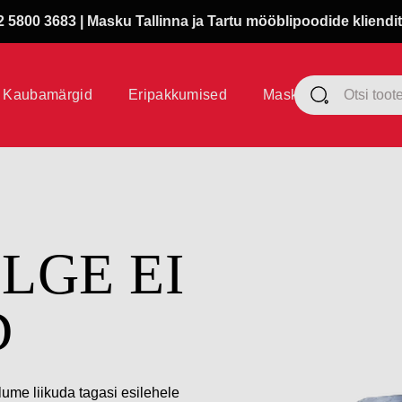
 5800 3683 | Masku Tallinna ja Tartu mööblipoodide kliendit
Kaubamärgid
Eripakkumised
Masku klubi
ÜLGE EI
D
lume liikuda tagasi esilehele