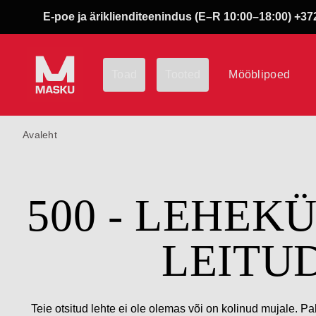
E-poe ja äriklienditeenindus (E–R 10:00–18:00) +372
Toad
Tooted
Mööblipoed
Avaleht
500 - LEHEK
LEITU
Teie otsitud lehte ei ole olemas või on kolinud mujale. Pa