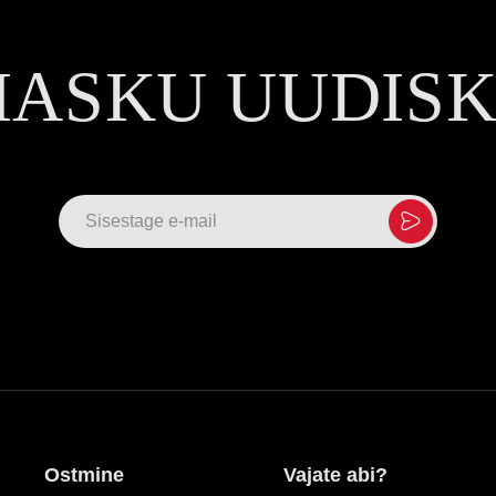
MASKU UUDIS
Ostmine
Vajate abi?