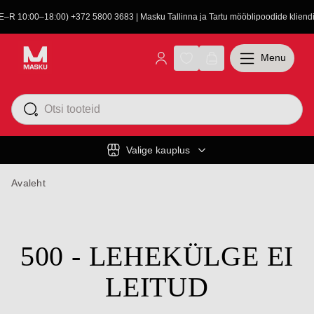
(E–R 10:00–18:00) +372 5800 3683 | Masku Tallinna ja Tartu mööblipoodide kliendit
Menu
Valige kauplus
Avaleht
500 - LEHEKÜLGE EI
LEITUD