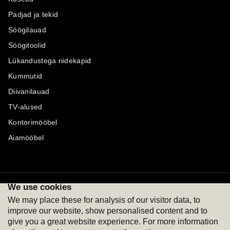
Padjad ja tekid
Söögilauad
Söögitoolid
Lükandustega riidekapid
Kummutid
Diivanilauad
TV-alused
Kontorimööbel
Aiamööbel
We use cookies
Maksevõimalused
Jälgi meid
We may place these for analysis of our visitor data, to
improve our website, show personalised content and to
give you a great website experience. For more information