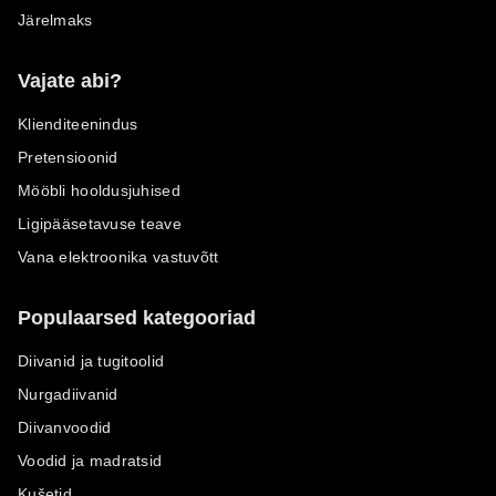
Järelmaks
Vajate abi?
Klienditeenindus
Pretensioonid
Mööbli hooldusjuhised
Ligipääsetavuse teave
Vana elektroonika vastuvõtt
Populaarsed kategooriad
Diivanid ja tugitoolid
Nurgadiivanid
Diivanvoodid
Voodid ja madratsid
Kušetid