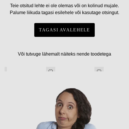
Teie otsitud lehte ei ole olemas või on kolinud mujale.
Palume liikuda tagasi esilehele või kasutage otsingut.
TAGASI AVALEHELE
Või tutvuge lähemalt näiteks nende toodetega