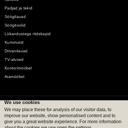
Padjad ja tekid
Söögilauad
Söögitoolid
Lükandustega riidekapid
Kummutid
Diivanilauad
TV-alused
Kontorimööbel
Aiamööbel
We use cookies
Maksevõimalused
Jälgi meid
We may place these for analysis of our visitor data, to
improve our website, show personalised content and to
give you a great website experience. For more information
about the cookies we use open the settings.