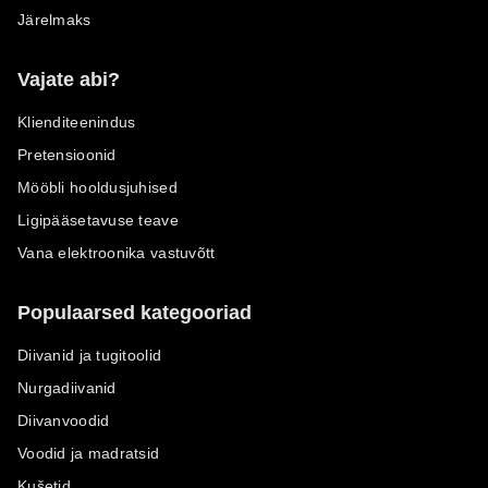
Järelmaks
Vajate abi?
Klienditeenindus
Pretensioonid
Mööbli hooldusjuhised
Ligipääsetavuse teave
Vana elektroonika vastuvõtt
Populaarsed kategooriad
Diivanid ja tugitoolid
Nurgadiivanid
Diivanvoodid
Voodid ja madratsid
Kušetid