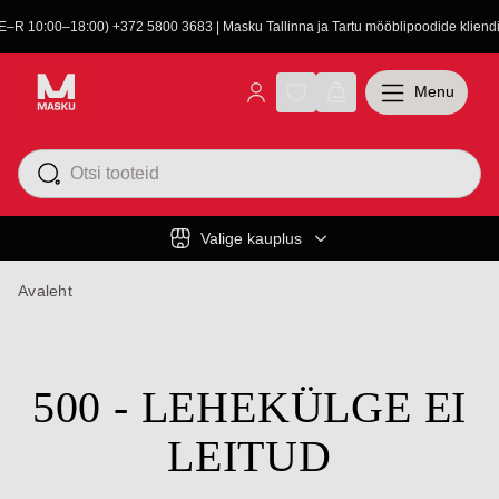
(E–R 10:00–18:00) +372 5800 3683 | Masku Tallinna ja Tartu mööblipoodide kliendit
Menu
Valige kauplus
Avaleht
500 - LEHEKÜLGE EI
LEITUD