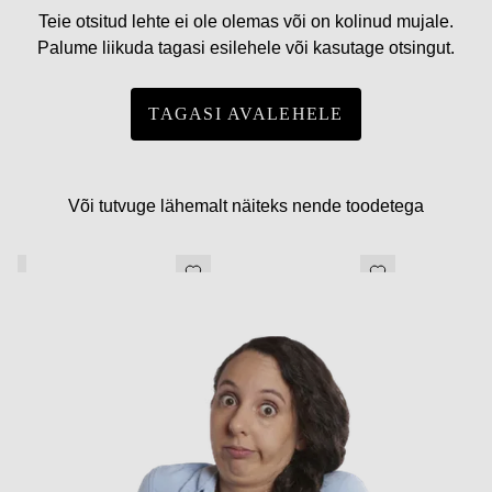
Teie otsitud lehte ei ole olemas või on kolinud mujale.
Palume liikuda tagasi esilehele või kasutage otsingut.
TAGASI AVALEHELE
Või tutvuge lähemalt näiteks nende toodetega