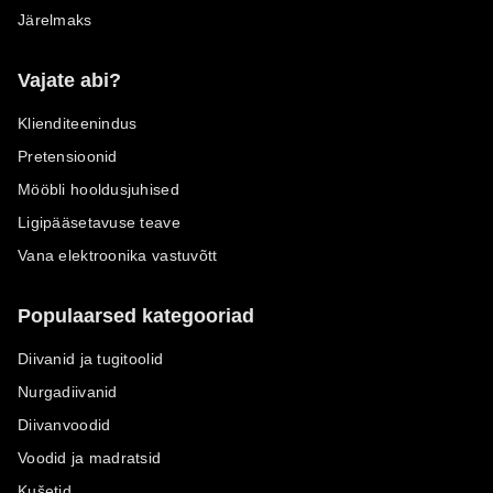
Järelmaks
Vajate abi?
Klienditeenindus
Pretensioonid
Mööbli hooldusjuhised
Ligipääsetavuse teave
Vana elektroonika vastuvõtt
Populaarsed kategooriad
Diivanid ja tugitoolid
Nurgadiivanid
Diivanvoodid
Voodid ja madratsid
Kušetid