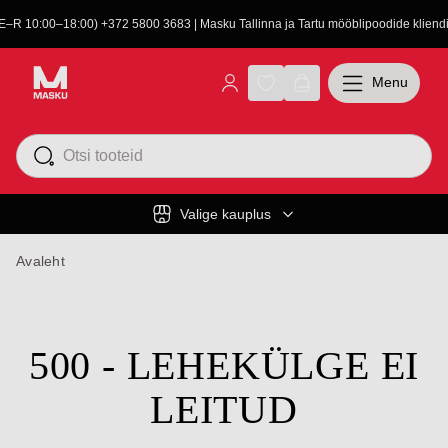
(E–R 10:00–18:00) +372 5800 3683 | Masku Tallinna ja Tartu mööblipoodide kliendit
Menu
Valige kauplus
Avaleht
500 - LEHEKÜLGE EI
LEITUD