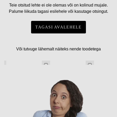
Teie otsitud lehte ei ole olemas või on kolinud mujale.
Palume liikuda tagasi esilehele või kasutage otsingut.
TAGASI AVALEHELE
Või tutvuge lähemalt näiteks nende toodetega