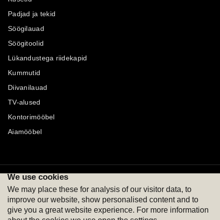
Padjad ja tekid
Söögilauad
Söögitoolid
Lükandustega riidekapid
Kummutid
Diivanilauad
TV-alused
Kontorimööbel
Aiamööbel
We use cookies
Maksevõimalused
Jälgi meid
We may place these for analysis of our visitor data, to
improve our website, show personalised content and to
give you a great website experience. For more information