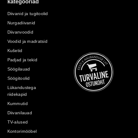
kategooriad
Diivanid ja tugitoolid
Nurgadiivanid
Diivanvoodid
Voodid ja madratsid
Kušetid
Padjad ja tekid
Söögilauad
Söögitoolid
Lükandustega
riidekapid
Kummutid
Diivanilauad
TV-alused
Kontorimööbel