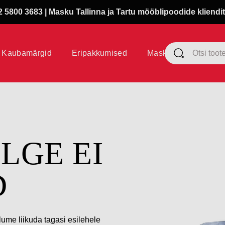
 5800 3683 | Masku Tallinna ja Tartu mööblipoodide kliendit
Kaubamärgid
Eripakkumised
Masku klubi
ÜLGE EI
D
lume liikuda tagasi esilehele