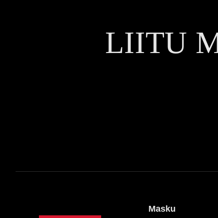
LIITU 
Masku