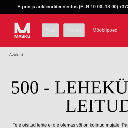
E-poe ja äriklienditeenindus (E–R 10:00–18:00) +372
Toad
Tooted
Mööblipoed
Avaleht
500 - LEHEK
LEITU
Teie otsitud lehte ei ole olemas või on kolinud mujale. Pa