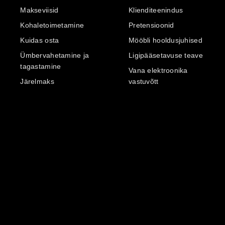
Makseviisid
Klienditeenindus
Kohaletoimetamine
Pretensioonid
Kuidas osta
Mööbli hooldusjuhised
Ümbervahetamine ja
Ligipääsetavuse teave
tagastamine
Vana elektroonika
Järelmaks
vastuvõtt