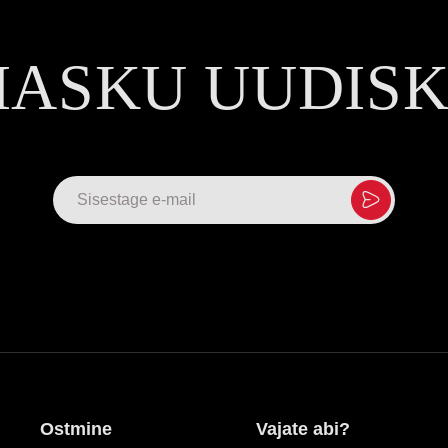
MASKU UUDIS
Ostmine
Vajate abi?