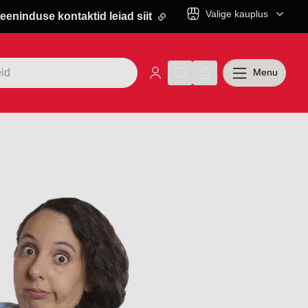
Valige kauplus
eeninduse kontaktid leiad siit
Menu