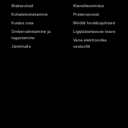
Makseviisid
Klienditeenindus
Kohaletoimetamine
Pretensioonid
Kuidas osta
Mööbli hooldusjuhised
Ümbervahetamine ja
Ligipääsetavuse teave
tagastamine
Vana elektroonika
Järelmaks
vastuvõtt