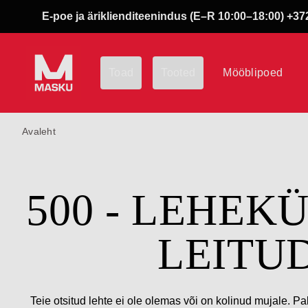
E-poe ja äriklienditeenindus (E–R 10:00–18:00) +372
Toad
Tooted
Mööblipoed
Avaleht
500 - LEHEK
LEITU
Teie otsitud lehte ei ole olemas või on kolinud mujale. Pa