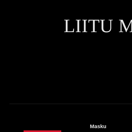
LIITU 
Masku