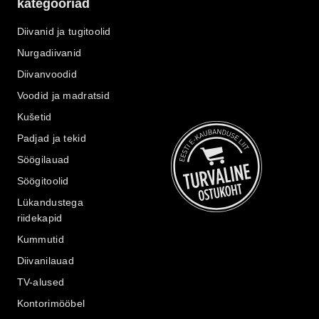
kategooriad
Diivanid ja tugitoolid
Nurgadiivanid
Diivanvoodid
Voodid ja madratsid
Kušetid
Padjad ja tekid
Söögilauad
Söögitoolid
Lükandustega
riidekapid
Kummutid
Diivanilauad
TV-alused
Kontorimööbel