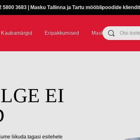
 5800 3683 | Masku Tallinna ja Tartu mööblipoodide kliendit
Kaubamärgid
Eripakkumised
Masku klubi
ÜLGE EI
D
lume liikuda tagasi esilehele