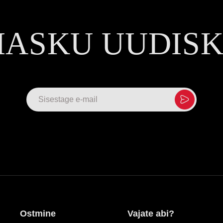
MASKU UUDIS
Ostmine
Vajate abi?