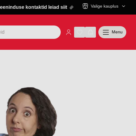
Valige kauplus
eeninduse kontaktid leiad siit
Menu