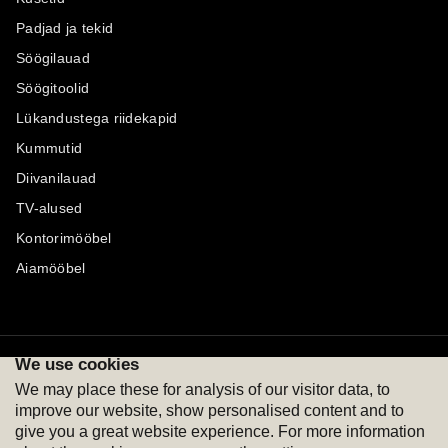
Padjad ja tekid
Söögilauad
Söögitoolid
Lükandustega riidekapid
Kummutid
Diivanilauad
TV-alused
Kontorimööbel
Aiamööbel
We use cookies
Maksevõimalused
Jälgi meid
We may place these for analysis of our visitor data, to
improve our website, show personalised content and to
give you a great website experience. For more information