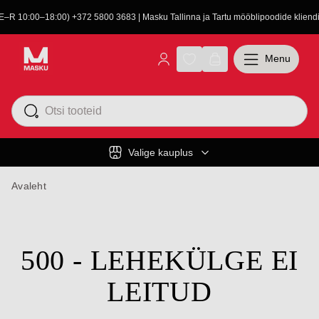
(E–R 10:00–18:00) +372 5800 3683 | Masku Tallinna ja Tartu mööblipoodide kliendit
Menu
Valige kauplus
Avaleht
500 - LEHEKÜLGE EI
LEITUD