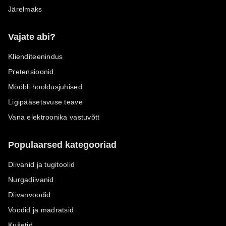
Järelmaks
Vajate abi?
Klienditeenindus
Pretensioonid
Mööbli hooldusjuhised
Ligipääsetavuse teave
Vana elektroonika vastuvõtt
Populaarsed kategooriad
Diivanid ja tugitoolid
Nurgadiivanid
Diivanvoodid
Voodid ja madratsid
Kušetid