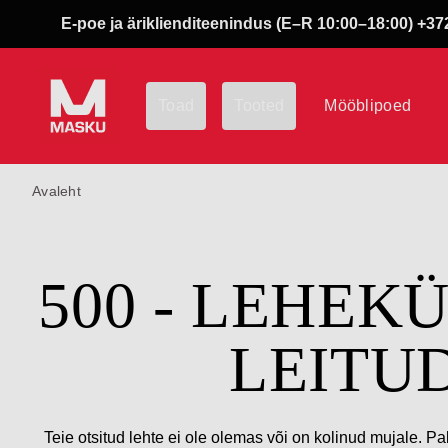
E-poe ja äriklienditeenindus (E–R 10:00–18:00) +372
Toad
Tooted
Mööblipoed
Avaleht
500 - LEHEK
LEITU
Teie otsitud lehte ei ole olemas või on kolinud mujale. Pa