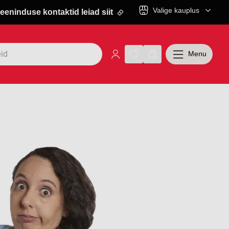
Valige kauplus
eeninduse kontaktid leiad siit
Menu