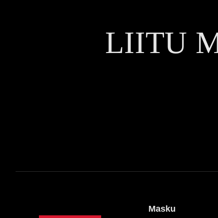
LIITU 
Masku