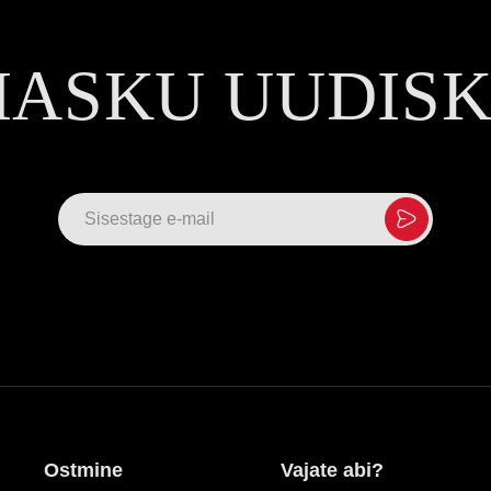
MASKU UUDIS
Ostmine
Vajate abi?