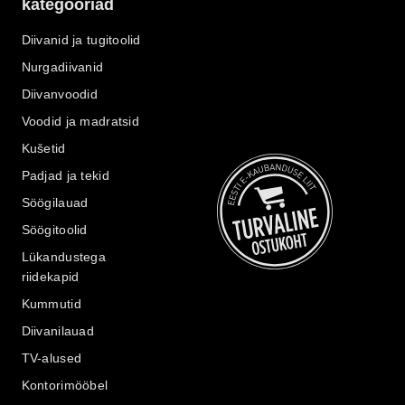
kategooriad
Diivanid ja tugitoolid
Nurgadiivanid
Diivanvoodid
Voodid ja madratsid
Kušetid
Padjad ja tekid
Söögilauad
Söögitoolid
Lükandustega
riidekapid
Kummutid
Diivanilauad
TV-alused
Kontorimööbel