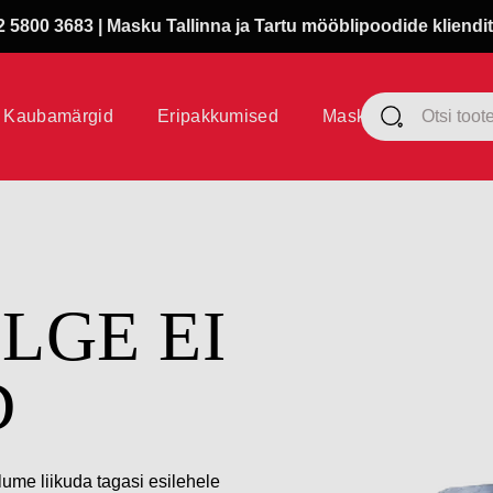
 5800 3683 | Masku Tallinna ja Tartu mööblipoodide kliendit
Kaubamärgid
Eripakkumised
Masku klubi
ÜLGE EI
D
lume liikuda tagasi esilehele