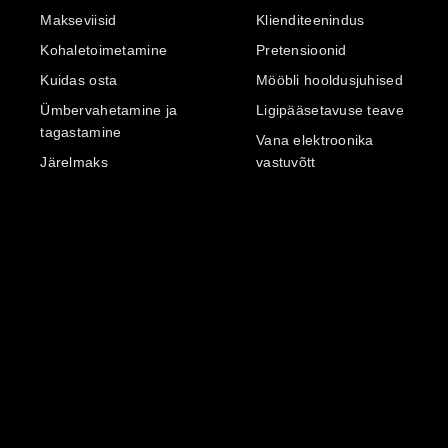
Makseviisid
Klienditeenindus
Kohaletoimetamine
Pretensioonid
Kuidas osta
Mööbli hooldusjuhised
Ümbervahetamine ja
Ligipääsetavuse teave
tagastamine
Vana elektroonika
Järelmaks
vastuvõtt