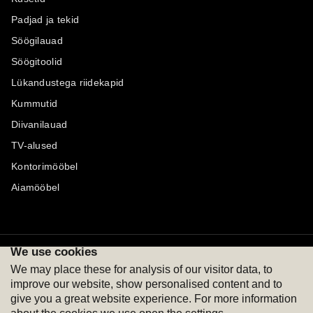
Padjad ja tekid
Söögilauad
Söögitoolid
Lükandustega riidekapid
Kummutid
Diivanilauad
TV-alused
Kontorimööbel
Aiamööbel
We use cookies
Maksevõimalused
Jälgi meid
We may place these for analysis of our visitor data, to
improve our website, show personalised content and to
give you a great website experience. For more information