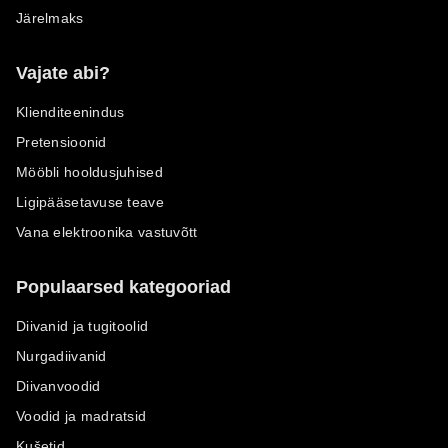
Järelmaks
Vajate abi?
Klienditeenindus
Pretensioonid
Mööbli hooldusjuhised
Ligipääsetavuse teave
Vana elektroonika vastuvõtt
Populaarsed kategooriad
Diivanid ja tugitoolid
Nurgadiivanid
Diivanvoodid
Voodid ja madratsid
Kušetid