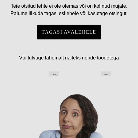
Teie otsitud lehte ei ole olemas või on kolinud mujale.
Palume liikuda tagasi esilehele või kasutage otsingut.
TAGASI AVALEHELE
Või tutvuge lähemalt näiteks nende toodetega