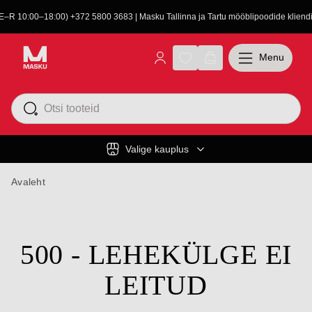
(E–R 10:00–18:00) +372 5800 3683 | Masku Tallinna ja Tartu mööblipoodide kliendit
Menu
Valige kauplus
Avaleht
500 - LEHEKÜLGE EI
LEITUD