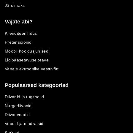
Järelmaks
Vajate abi?
Klienditeenindus
Pretensioonid
Mööbli hooldusjuhised
Ligipääsetavuse teave
Vana elektroonika vastuvõtt
Populaarsed kategooriad
Diivanid ja tugitoolid
Nurgadiivanid
Diivanvoodid
Voodid ja madratsid
Kušetid