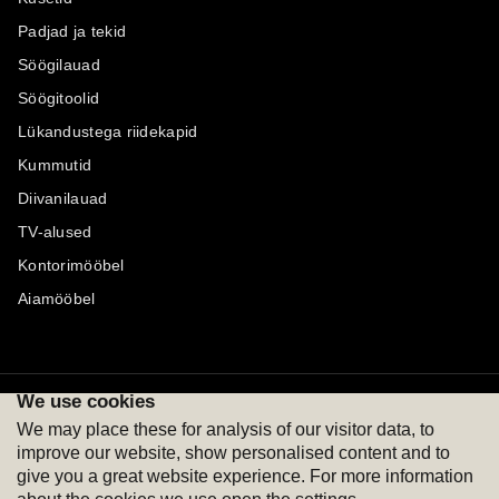
Padjad ja tekid
Söögilauad
Söögitoolid
Lükandustega riidekapid
Kummutid
Diivanilauad
TV-alused
Kontorimööbel
Aiamööbel
We use cookies
Maksevõimalused
Jälgi meid
We may place these for analysis of our visitor data, to
improve our website, show personalised content and to
give you a great website experience. For more information