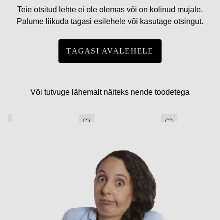
Teie otsitud lehte ei ole olemas või on kolinud mujale.
Palume liikuda tagasi esilehele või kasutage otsingut.
TAGASI AVALEHELE
Või tutvuge lähemalt näiteks nende toodetega