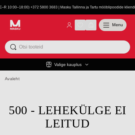
(E–R 10:00–18:00) +372 5800 3683 | Masku Tallinna ja Tartu mööblipoodide kliendit
Menu
Valige kauplus
Avaleht
500 - LEHEKÜLGE EI
LEITUD