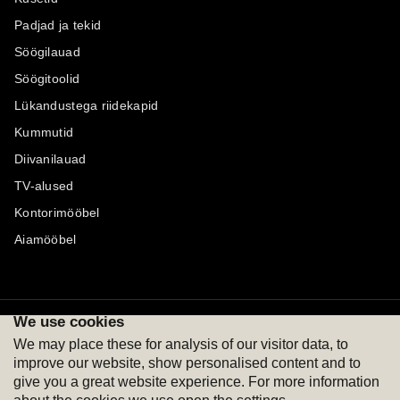
Padjad ja tekid
Söögilauad
Söögitoolid
Lükandustega riidekapid
Kummutid
Diivanilauad
TV-alused
Kontorimööbel
Aiamööbel
We use cookies
Maksevõimalused
Jälgi meid
We may place these for analysis of our visitor data, to
improve our website, show personalised content and to
give you a great website experience. For more information