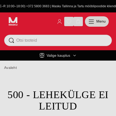
(E–R 10:00–18:00) +372 5800 3683 | Masku Tallinna ja Tartu mööblipoodide kliendit
Menu
Valige kauplus
Avaleht
500 - LEHEKÜLGE EI
LEITUD