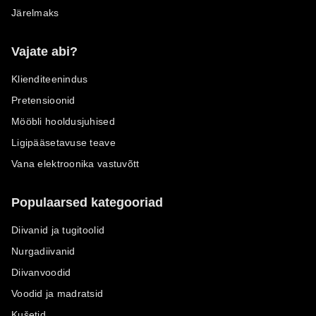
Järelmaks
Vajate abi?
Klienditeenindus
Pretensioonid
Mööbli hooldusjuhised
Ligipääsetavuse teave
Vana elektroonika vastuvõtt
Populaarsed kategooriad
Diivanid ja tugitoolid
Nurgadiivanid
Diivanvoodid
Voodid ja madratsid
Kušetid