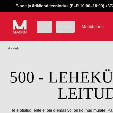
E-poe ja äriklienditeenindus (E–R 10:00–18:00) +372
Toad
Tooted
Mööblipoed
Avaleht
500 - LEHEK
LEITU
Teie otsitud lehte ei ole olemas või on kolinud mujale. Pa