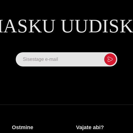
MASKU UUDIS
Ostmine
Vajate abi?