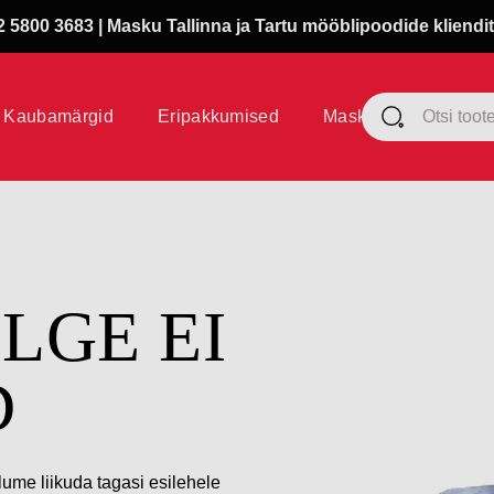
 5800 3683 | Masku Tallinna ja Tartu mööblipoodide kliendit
Kaubamärgid
Eripakkumised
Masku klubi
ÜLGE EI
D
lume liikuda tagasi esilehele