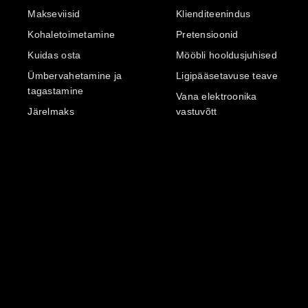
Makseviisid
Klienditeenindus
Kohaletoimetamine
Pretensioonid
Kuidas osta
Mööbli hooldusjuhised
Ümbervahetamine ja
Ligipääsetavuse teave
tagastamine
Vana elektroonika
Järelmaks
vastuvõtt