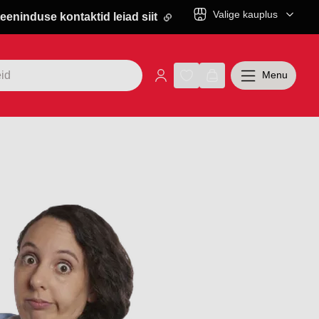
Valige kauplus
eeninduse kontaktid leiad siit
Menu