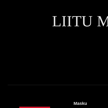
LIITU 
Masku