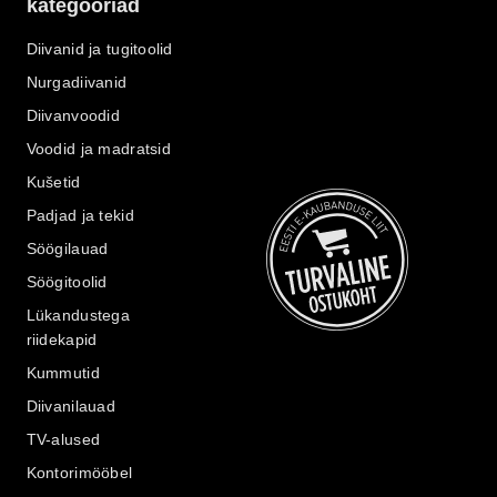
kategooriad
Diivanid ja tugitoolid
Nurgadiivanid
Diivanvoodid
Voodid ja madratsid
Kušetid
Padjad ja tekid
Söögilauad
Söögitoolid
Lükandustega
riidekapid
Kummutid
Diivanilauad
TV-alused
Kontorimööbel