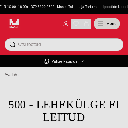
(E–R 10:00–18:00) +372 5800 3683 | Masku Tallinna ja Tartu mööblipoodide kliendit
Menu
Valige kauplus
Avaleht
500 - LEHEKÜLGE EI
LEITUD