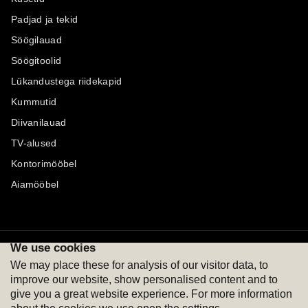
Padjad ja tekid
Söögilauad
Söögitoolid
Lükandustega riidekapid
Kummutid
Diivanilauad
TV-alused
Kontorimööbel
Aiamööbel
We use cookies
Maksevõimalused
Jälgi meid
We may place these for analysis of our visitor data, to
improve our website, show personalised content and to
give you a great website experience. For more information