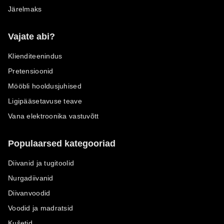
Järelmaks
Vajate abi?
Klienditeenindus
Pretensioonid
Mööbli hooldusjuhised
Ligipääsetavuse teave
Vana elektroonika vastuvõtt
Populaarsed kategooriad
Diivanid ja tugitoolid
Nurgadiivanid
Diivanvoodid
Voodid ja madratsid
Kušetid