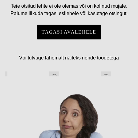
Teie otsitud lehte ei ole olemas või on kolinud mujale.
Palume liikuda tagasi esilehele või kasutage otsingut.
TAGASI AVALEHELE
Või tutvuge lähemalt näiteks nende toodetega