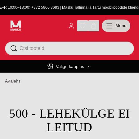
(E–R 10:00–18:00) +372 5800 3683 | Masku Tallinna ja Tartu mööblipoodide kliendit
Menu
Valige kauplus
Avaleht
500 - LEHEKÜLGE EI
LEITUD