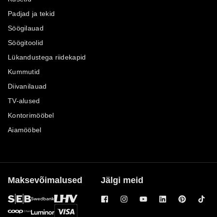
Padjad ja tekid
Söögilauad
Söögitoolid
Lükandustega riidekapid
Kummutid
Diivanilauad
TV-alused
Kontorimööbel
Aiamööbel
Maksevõimalused
Jälgi meid