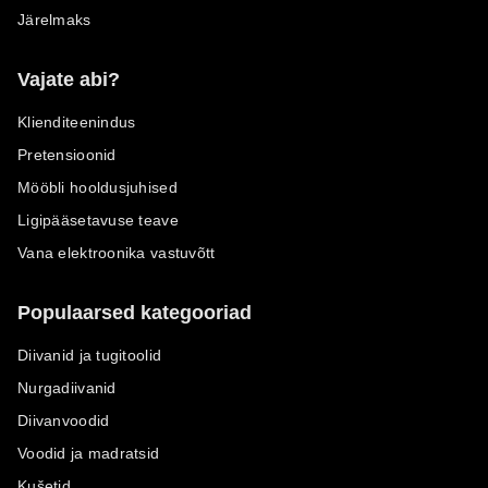
Järelmaks
Vajate abi?
Klienditeenindus
Pretensioonid
Mööbli hooldusjuhised
Ligipääsetavuse teave
Vana elektroonika vastuvõtt
Populaarsed kategooriad
Diivanid ja tugitoolid
Nurgadiivanid
Diivanvoodid
Voodid ja madratsid
Kušetid